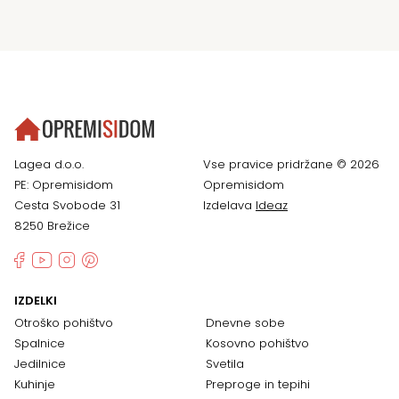
Lagea d.o.o.
Vse pravice pridržane © 2026
PE: Opremisidom
Opremisidom
Cesta Svobode 31
Izdelava
Ideaz
8250 Brežice
IZDELKI
Otroško pohištvo
Dnevne sobe
Spalnice
Kosovno pohištvo
Jedilnice
Svetila
Kuhinje
Preproge in tepihi