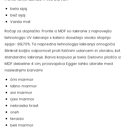
bela sijaj
bež sijaj
Vanila mat
Ročaji za doplačilo. Fronte iz MDF so lakirane z najnovejšo
tehnologijo UV lakiranja s katero dosežejo visoko stopnjo
sijaja- 99,70%. Ta napredna tehnologija lakiranja omogoča
štirikrat boljšo odpornost proti fizičnim udarcem in obrabo, kot
standardno lakiranje. Barva korpusa je bela. Delovno ploščo iz
MDF debeline 4 cm, proizvajalca Egger lahko izbirate med
naslednjimi barvami:
črni marmor
latino marmor
sivi marmor
rjavi marmor
nebraska hrast
oreh
terazzo
beli marmor