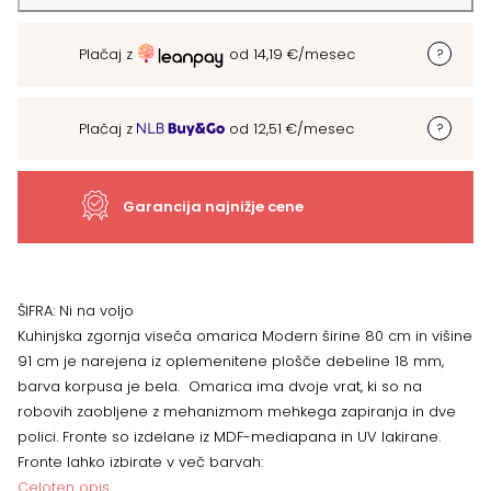
omarica
Plačaj z
od
14,19
€
/mesec
Modern
V9-
Plačaj z
od
12,51
€
/mesec
80-
2K/3,
Garancija najnižje cene
dvoja
vrata
ŠIFRA:
Ni na voljo
Kuhinjska zgornja viseča omarica Modern širine 80 cm in višine
,VEČ
91 cm je narejena iz oplemenitene plošče debeline 18 mm,
barva korpusa je bela. Omarica ima dvoje vrat, ki so na
BARV
robovih zaobljene z mehanizmom mehkega zapiranja in dve
polici. Fronte so izdelane iz MDF-mediapana in UV lakirane.
količina
Fronte lahko izbirate v več barvah:
Celoten opis