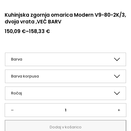
Kuhinjska zgornja omarica Modern V9-80-2K/3,
dvoja vrata ,VEČ BARV
Cenovni
150,09
€
–
158,33
€
razpon:
od
150,09 €
do
158,33 €
Kuhinjska
–
+
zgornja
Dodaj v košarico