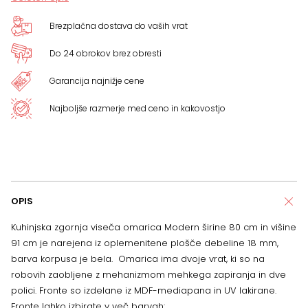
Brezplačna dostava do vaših vrat
Do 24 obrokov brez obresti
Garancija najnižje cene
Najboljše razmerje med ceno in kakovostjo
OPIS
Kuhinjska zgornja viseča omarica Modern širine 80 cm in višine
91 cm je narejena iz oplemenitene plošče debeline 18 mm,
barva korpusa je bela. Omarica ima dvoje vrat, ki so na
robovih zaobljene z mehanizmom mehkega zapiranja in dve
polici. Fronte so izdelane iz MDF-mediapana in UV lakirane.
Fronte lahko izbirate v več barvah: