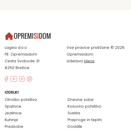
Lagea d.o.o.
Vse pravice pridržane © 2026
PE: Opremisidom
Opremisidom
Cesta Svobode 31
Izdelava
Ideaz
8250 Brežice
IZDELKI
Otroško pohištvo
Dnevne sobe
Spalnice
Kosovno pohištvo
Jedilnice
Svetila
Kuhinje
Preproge in tepihi
Predsobe
Dodatki