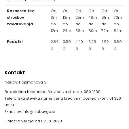
Razporeditev
Od
Od
Od
Od
Od
Od
stroškov
3m
13m
25m
49m
61m
73m
zavarovanja
do
do
do
do
do
do
12m
24m
36m
60m
72m
84m
Podatki
2,84
3,69
4,40
5,26
5,52
5,89
%
%
%
%
%
%
Kontakt
Naslov: Flajšmanova 3
Brezplačna telefonska številka za stranke: 080 1339
Telefonska številka namenjena kreditnim posrednikom: 01 320
05 51
E-naslov: info@nlbbuygo.si
Določila veljajo od 02. 10. 2023