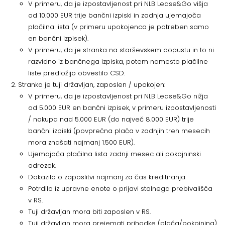
V primeru, da je izpostavljenost pri NLB Lease&Go višja
od 10.000 EUR trije bančni izpiski in zadnja ujemajoča
plačilna lista (v primeru upokojenca je potreben samo
en bančni izpisek).
V primeru, da je stranka na starševskem dopustu in to ni
razvidno iz bančnega izpiska, potem namesto plačilne
liste predložijo obvestilo CSD.
Stranka je tuji državljan, zaposlen / upokojen:
V primeru, da je izpostavljenost pri NLB Lease&Go nižja
od 5.000 EUR en bančni izpisek, v primeru izpostavljenosti
/ nakupa nad 5.000 EUR (do največ 8.000 EUR) trije
bančni izpiski (povprečna plača v zadnjih treh mesecih
mora znašati najmanj 1.500 EUR).
Ujemajoča plačilna lista zadnji mesec ali pokojninski
odrezek.
Dokazilo o zaposlitvi najmanj za čas kreditiranja.
Potrdilo iz upravne enote o prijavi stalnega prebivališča
v RS.
Tuji državljan mora biti zaposlen v RS.
Tuji državljan mora prejemati prihodke (plača/pokojnina)