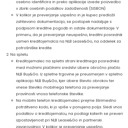
osebno identificira in preko aplikacije izvede poizvedbo
v zbirki osebnih podatkov zadolženosti (SISBON).
V kolikor je preverjanje uspešno in je kupec predložil
zahtevano dokumentacijo, se postopek nadaljuje s
podpisom kreditne pogodb in ostale dokumentacije. V
primeru, da je preverjanje neuspešno, kreditni posrednik
usmeri kreditojemalca na NLB Lease&Go, na oddelek za
potrošniške kredite.
Na spletu
Kreditojemalec na spletni strani kreditnega posrednika
med možnimi plačilnimi sredstvi izbere obročno plačilo
NLB Buy&Go. Iz spletne trgovine je preusmerjen v spletno
aplikacijo NLB Buy&Go, kjer izbere število obrokov ter
vnese številko mobilnega telefona za preverjanje
pravilnosti vnosa telefonske številke.
Na mobilni telefon kreditojemalec prejme štirimestno
potrditveno kodo, ki jo vpiše v ponujena polja. Sledi vnos
podatkov o kreditojemalcu, na podlagi katerih se preveri
izpostavljenost pri NLB Lease&Go in partnerski
zavarovalnici. V kolikor je preverjanje uspešno,