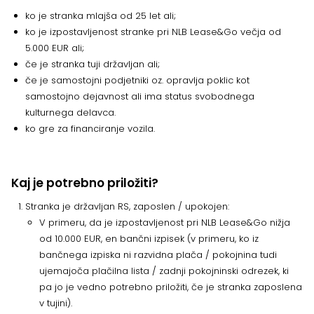
ko je stranka mlajša od 25 let ali;
ko je izpostavljenost stranke pri NLB Lease&Go večja od
5.000 EUR ali;
če je stranka tuji državljan ali;
če je samostojni podjetniki oz. opravlja poklic kot
samostojno dejavnost ali ima status svobodnega
kulturnega delavca.
ko gre za financiranje vozila.
Kaj je potrebno priložiti?
Stranka je državljan RS, zaposlen / upokojen:
V primeru, da je izpostavljenost pri NLB Lease&Go nižja
od 10.000 EUR, en bančni izpisek (v primeru, ko iz
bančnega izpiska ni razvidna plača / pokojnina tudi
ujemajoča plačilna lista / zadnji pokojninski odrezek, ki
pa jo je vedno potrebno priložiti, če je stranka zaposlena
v tujini).