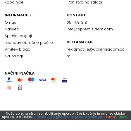
Kopalnice
Pohištvo na zalogi
INFORMACIJE
KONTAKT
O nas
051 418 318
Nasveti
info@opremisidom.com
Splošni pogoji
REKLAMACIJE
Leanpay obročno plačilo
Vrnitev blaga
reklamacije@
opremisidom.co
Na Zalogi
m
NAČINI PLAČILA
Naša spletna stran za izboljšanje uporabniške izkušnje in analizo obiska
uporablja piškotke.
Informacije o piškotkih in pravna podlaga.
Zavrni
Dovoli.