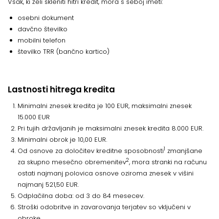
Vsak, ki želi skleniti hitri kredit, mora s seboj imeti:
osebni dokument
davčno številko
mobilni telefon
številko TRR (bančno kartico)
Lastnosti hitrega kredita
Minimalni znesek kredita je 100 EUR, maksimalni znesek
15.000 EUR
Pri tujih državljanih je maksimalni znesek kredita 8.000 EUR.
Minimalni obrok je 10,00 EUR.
1
Od osnove za določitev kreditne sposobnosti
zmanjšane
2
za skupno mesečno obremenitev
, mora stranki na računu
ostati najmanj polovica osnove oziroma znesek v višini
najmanj 521,50 EUR.
Odplačilna doba: od 3 do 84 mesecev.
Stroški odobritve in zavarovanja terjatev so vključeni v
obroke.