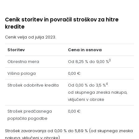
Cenik storitev in povračil stroškov za hitre
kredite
Cenik velja od julija 2023.
Storitev
Cena in osnova
3
Obrestna mera
Od 8,25 % do 9,00 %
Višina pologa
0,00 €
4
Strošek odobritve kredita
Od 0,00 % do 3,5 %
od skupnega zneska nakupa,
vključeni v obroke
Strošek predčasnega
0,00 €
poplačila pogodbe
Strošek zavarovanja od 0,00 % do 5,89 % (od skupnega zneska
nakupa, vključeni v obroke)