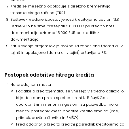
Kredit se mesečno odplačuje z direktno bremenitvijo
transakcijskega računa (TRR).
Seštevek kreditne izpostavljenosti kreditojemalcev pri NLB
Lease&Go ne sme presegati 5.000 EUR pri kreditih brez
dokumentacije oziroma 15.000 EUR pri kreditih z
dokumentacijo.
Združevanje prejemkov je možno za zaposlene (doma ali v
tujini) in upokojene (doma ali v tujini) državljane RS.
Postopek odobritve hitrega kredita
Na prodajnem mestu
Podatke o kreditojemalcu se vnesejo v spletno aplikacijo,
ki je dostopna preko spletne strani NLB Buy&Go z
uporabniškim imenom in geslom. Za poizvedbo mora
kreditni posrednik vnesti podatke kreditojemalca (ime,
priimek, davčno številko in EMŠO).
Pred odobritvijo kredita kreditni posrednik kreditojemalca