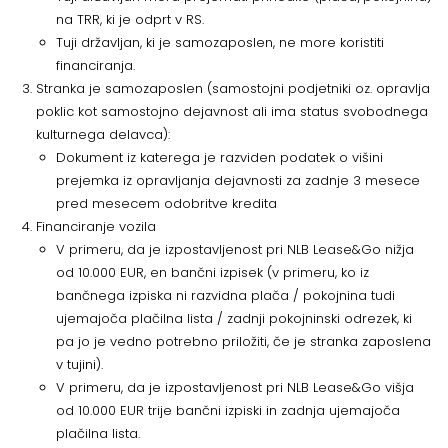
na TRR, ki je odprt v RS.
Tuji državljan, ki je samozaposlen, ne more koristiti
financiranja.
Stranka je samozaposlen (samostojni podjetniki oz. opravlja
poklic kot samostojno dejavnost ali ima status svobodnega
kulturnega delavca):
Dokument iz katerega je razviden podatek o višini
prejemka iz opravljanja dejavnosti za zadnje 3 mesece
pred mesecem odobritve kredita
Financiranje vozila
V primeru, da je izpostavljenost pri NLB Lease&Go nižja
od 10.000 EUR, en bančni izpisek (v primeru, ko iz
bančnega izpiska ni razvidna plača / pokojnina tudi
ujemajoča plačilna lista / zadnji pokojninski odrezek, ki
pa jo je vedno potrebno priložiti, če je stranka zaposlena
v tujini).
V primeru, da je izpostavljenost pri NLB Lease&Go višja
od 10.000 EUR trije bančni izpiski in zadnja ujemajoča
plačilna lista.