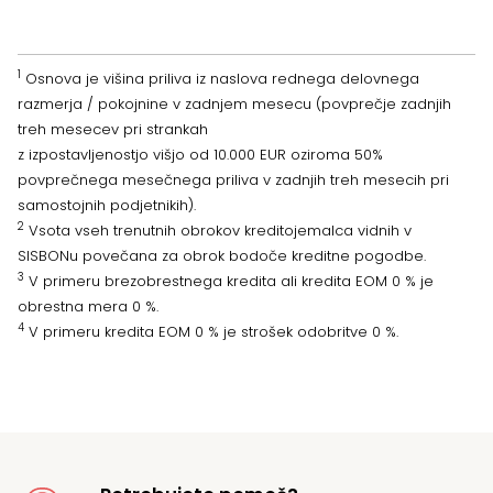
1
Osnova je višina priliva iz naslova rednega delovnega
razmerja / pokojnine v zadnjem mesecu (povprečje zadnjih
treh mesecev pri strankah
z izpostavljenostjo višjo od 10.000 EUR oziroma 50%
povprečnega mesečnega priliva v zadnjih treh mesecih pri
samostojnih podjetnikih).
2
Vsota vseh trenutnih obrokov kreditojemalca vidnih v
SISBONu povečana za obrok bodoče kreditne pogodbe.
3
V primeru brezobrestnega kredita ali kredita EOM 0 % je
obrestna mera 0 %.
4
V primeru kredita EOM 0 % je strošek odobritve 0 %.