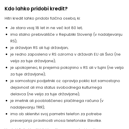
Kdo lahko pridobi kredit?
Hitri kredit lahko pridobi fizična oseba, ki:
Je stara vsaj 18 let in ne več kot 80 let;
ima stalno prebivališče v Republiki Sloveniji (v nadaljevanju
RS);
je državljan RS ali tuji državljan;
je redno zaposlena v RS oziroma v državah EU ali Švici (ne
velja za tuje državljane);
je upokojenec, ki prejema pokojnino v RS ali v tujini (ne velja
za tuje državljane);
je samostojni podjetniki oz. opravlja poklic kot samostojno
dejavnost ali ima status svobodnega kulturnega
delavca (ne velja za tuje državljane);
je imetnik ali pooblaščenec plačilnega računa (v
nadaljevanju TRR);
ima ob sklenitvi svoj pametni telefon za potrebe
preverjanja pravilnosti vnosa telefonske številke.