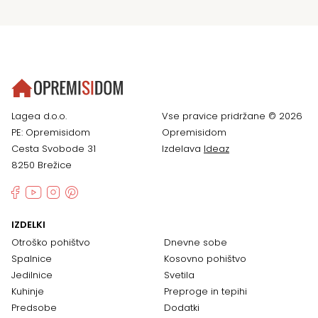
Lagea d.o.o.
Vse pravice pridržane © 2026
PE: Opremisidom
Opremisidom
Cesta Svobode 31
Izdelava
Ideaz
8250 Brežice
IZDELKI
Otroško pohištvo
Dnevne sobe
Spalnice
Kosovno pohištvo
Jedilnice
Svetila
Kuhinje
Preproge in tepihi
Predsobe
Dodatki