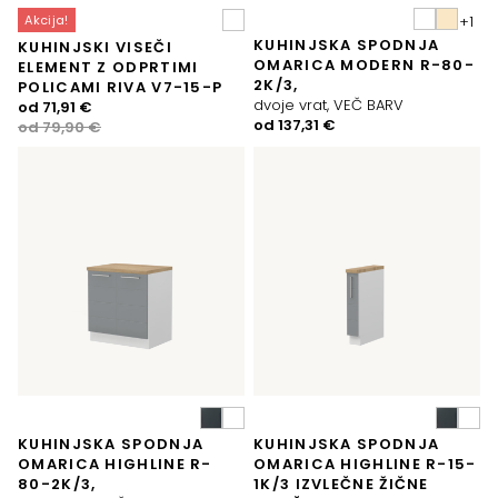
Akcija!
KUHINJSKA SPODNJA
KUHINJSKI VISEČI
OMARICA MODERN R-80-
ELEMENT Z ODPRTIMI
2K/3,
POLICAMI RIVA V7-15-P
dvoje vrat, VEČ BARV
Izvirna
Trenutna
od
71,91
€
od
137,31
€
cena
cena
od
79,90
€
je
je:
bila:
71,91 €.
79,90 €.
KUHINJSKA SPODNJA
KUHINJSKA SPODNJA
OMARICA HIGHLINE R-
OMARICA HIGHLINE R-15-
80-2K/3,
1K/3 IZVLEČNE ŽIČNE