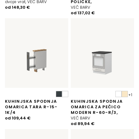
dvoje vrat, VEČ BARV
POLIČKE,
od
148,30
€
VEČ BARV
od
137,02
€
KUHINJSKA SPODNJA
KUHINJSKA SPODNJA
OMARICA TARA R-15-
OMARICA ZA PEČICO
1K/4
MODERN R-60-R/3,
od
109,44
€
VEČ BARV
od
89,94
€