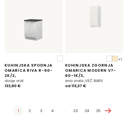
KUHINJSKA SPODNJA
KUHINJSKA ZGORNJA
OMARICA RIVA R-60-
OMARICA MODERN V7-
2K/2,
60-1K/3,
dvoje vrat
ena vrata ,VEČ BARV
133,90
€
od
113,37
€
→
1
2
3
4
…
23
24
25