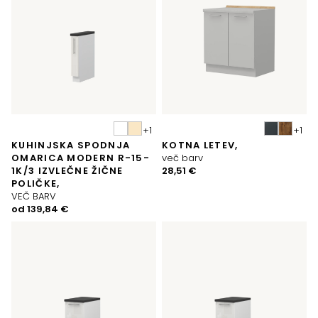
KUHINJSKA SPODNJA
KOTNA LETEV,
OMARICA MODERN R-15-
več barv
1K/3 IZVLEČNE ŽIČNE
28,51
€
POLIČKE,
VEČ BARV
od
139,84
€