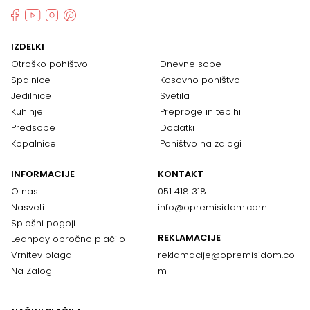
IZDELKI
Otroško pohištvo
Dnevne sobe
Spalnice
Kosovno pohištvo
Jedilnice
Svetila
Kuhinje
Preproge in tepihi
Predsobe
Dodatki
Kopalnice
Pohištvo na zalogi
INFORMACIJE
KONTAKT
O nas
051 418 318
Nasveti
info@opremisidom.com
Splošni pogoji
REKLAMACIJE
Leanpay obročno plačilo
Vrnitev blaga
reklamacije@
opremisidom.co
Na Zalogi
m