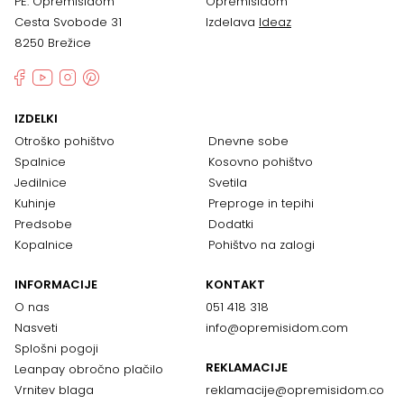
PE: Opremisidom
Opremisidom
Cesta Svobode 31
Izdelava
Ideaz
8250 Brežice
IZDELKI
Otroško pohištvo
Dnevne sobe
Spalnice
Kosovno pohištvo
Jedilnice
Svetila
Kuhinje
Preproge in tepihi
Predsobe
Dodatki
Kopalnice
Pohištvo na zalogi
INFORMACIJE
KONTAKT
O nas
051 418 318
Nasveti
info@opremisidom.com
Splošni pogoji
REKLAMACIJE
Leanpay obročno plačilo
Vrnitev blaga
reklamacije@
opremisidom.co