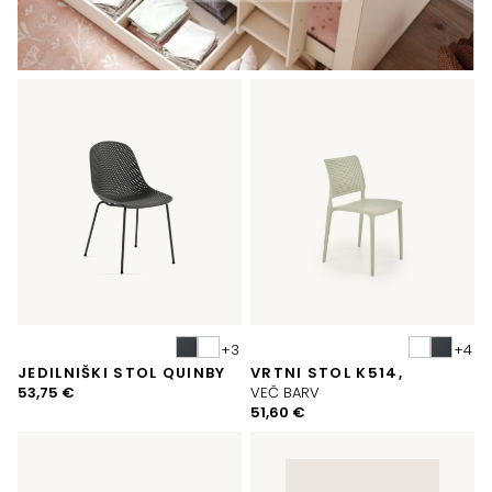
JEDILNIŠKI STOL QUINBY
VRTNI STOL K514,
53,75
€
VEČ BARV
51,60
€