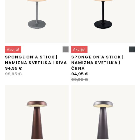
Akcija!
Akcija!
SPONGE ON A STICK |
SPONGE ON A STICK |
NAMIZNA SVETILKA | SIVA
NAMIZNA SVETILKA |
Izvirna
Trenutna
94,95
€
ČRNA
cena
cena
Izvirna
Trenutna
99,95
€
94,95
€
je
je:
cena
cena
99,95
€
bila:
94,95 €.
je
je:
99,95 €.
bila:
94,95 €.
99,95 €.