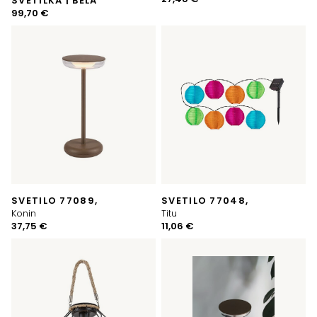
SVETILKA | BELA
99,70
€
SVETILO 77089,
SVETILO 77048,
Konin
Titu
37,75
€
11,06
€