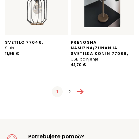
SVETILO 77046,
PRENOSNA
Sluis
NAMIZNA/ZUNANJA
11,95
€
SVETILKA KONIN 77089,
USB polnjenje
41,70
€
→
1
2
Potrebujete pomoč?