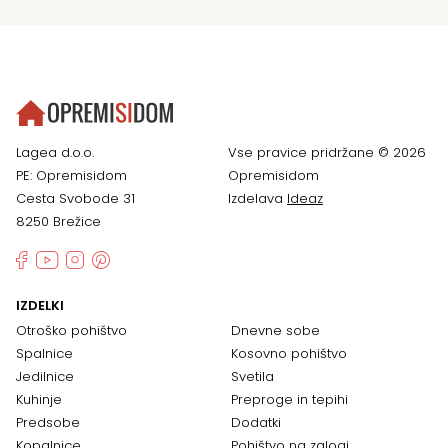
Lagea d.o.o.
Vse pravice pridržane © 2026
PE: Opremisidom
Opremisidom
Cesta Svobode 31
Izdelava
Ideaz
8250 Brežice
IZDELKI
Otroško pohištvo
Dnevne sobe
Spalnice
Kosovno pohištvo
Jedilnice
Svetila
Kuhinje
Preproge in tepihi
Predsobe
Dodatki
Kopalnice
Pohištvo na zalogi