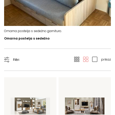
Ot
Omarna postelja s sedežno garnituro.
Omarna postelja s sedežno
prikaz
Filtri