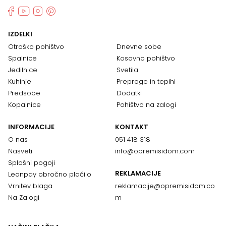
IZDELKI
Otroško pohištvo
Dnevne sobe
Spalnice
Kosovno pohištvo
Jedilnice
Svetila
Kuhinje
Preproge in tepihi
Predsobe
Dodatki
Kopalnice
Pohištvo na zalogi
INFORMACIJE
KONTAKT
O nas
051 418 318
Nasveti
info@opremisidom.com
Splošni pogoji
REKLAMACIJE
Leanpay obročno plačilo
Vrnitev blaga
reklamacije@
opremisidom.co
Na Zalogi
m