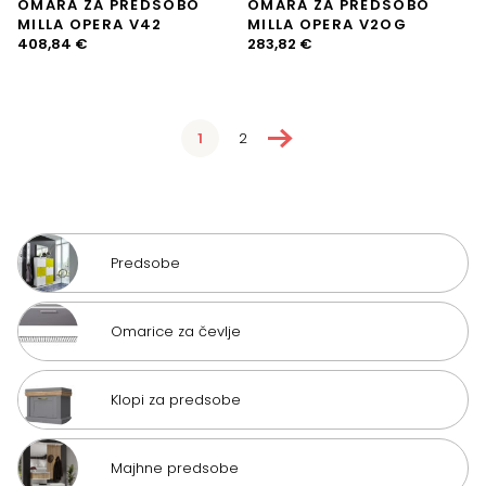
OMARA ZA PREDSOBO
OMARA ZA PREDSOBO
MILLA OPERA V42
MILLA OPERA V2OG
408,84
€
283,82
€
→
1
2
Predsobe
Omarice za čevlje
Klopi za predsobe
Majhne predsobe