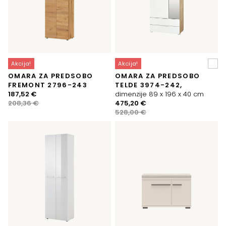
Akcija!
Akcija!
OMARA ZA PREDSOBO
OMARA ZA PREDSOBO
FREMONT 2796-243
TELDE 3974-242,
Izvirna
Trenutna
187,52
€
dimenzije 89 x 196 x 40 cm
cena
cena
Izvirna
Trenutna
208,36
€
475,20
€
je
je:
cena
cena
528,00
€
bila:
187,52 €.
je
je:
208,36 €.
bila:
475,20 €.
528,00 €.