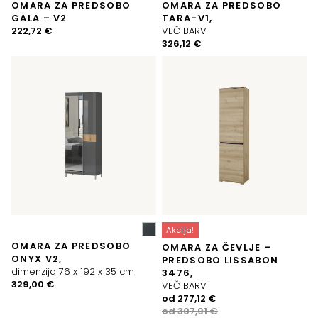
OMARA ZA PREDSOBO
OMARA ZA PREDSOBO
GALA – V2
TARA-V1,
222,72
€
VEČ BARV
326,12
€
Akcija!
OMARA ZA PREDSOBO
OMARA ZA ČEVLJE –
ONYX V2,
PREDSOBO LISSABON
dimenzija 76 x 192 x 35 cm
3476,
329,00
€
VEČ BARV
Izvirna
Trenutna
od
277,12
€
cena
cena
od
307,91
€