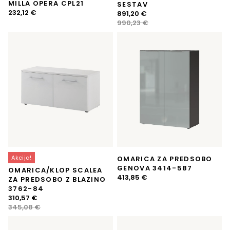
MILLA OPERA CPL21
SESTAV
232,12
€
Izvirna
Trenutna
891,20
€
cena
cena
990,23
€
je
je:
bila:
891,20 €.
990,23 €.
Akcija!
OMARICA ZA PREDSOBO
GENOVA 3414-587
OMARICA/KLOP SCALEA
413,85
€
ZA PREDSOBO Z BLAZINO
3762-84
Izvirna
Trenutna
310,57
€
cena
cena
345,08
€
je
je:
bila:
310,57 €.