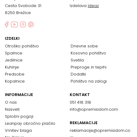
Cesta Svobode 31
Izdelava
Ideaz
8250 Brežice
IZDELKI
Otroško pohištvo
Dnevne sobe
Spalnice
Kosovno pohištvo
Jedilnice
Svetila
Kuhinje
Preproge in tepihi
Predsobe
Dodatki
Kopalnice
Pohištvo na zalogi
INFORMACIJE
KONTAKT
O nas
051 418 318
Nasveti
info@opremisidom.com
Splošni pogoji
REKLAMACIJE
Leanpay obročno plačilo
Vrnitev blaga
reklamacije@
opremisidom.co