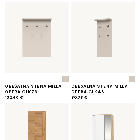
je
je:
bila:
277,12 €.
307,91 €.
OBEŠALNA STENA MILLA
OBEŠALNA STENA MILLA
OPERA CLK76
OPERA CLK46
102,40
€
80,78
€