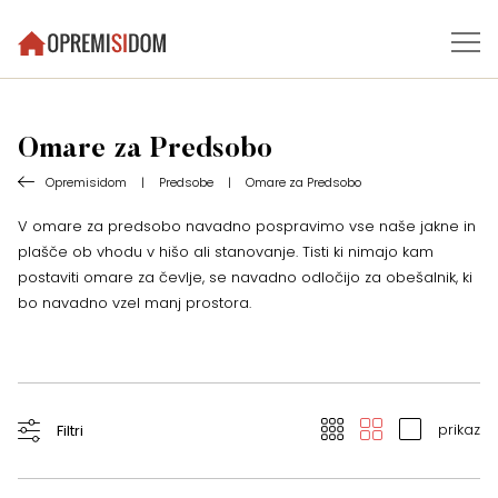
Omare za Predsobo
Opremisidom
|
Predsobe
|
Omare za Predsobo
V omare za predsobo navadno pospravimo vse naše jakne in
plašče ob vhodu v hišo ali stanovanje. Tisti ki nimajo kam
postaviti omare za čevlje, se navadno odločijo za obešalnik, ki
bo navadno vzel manj prostora.
prikaz
Filtri