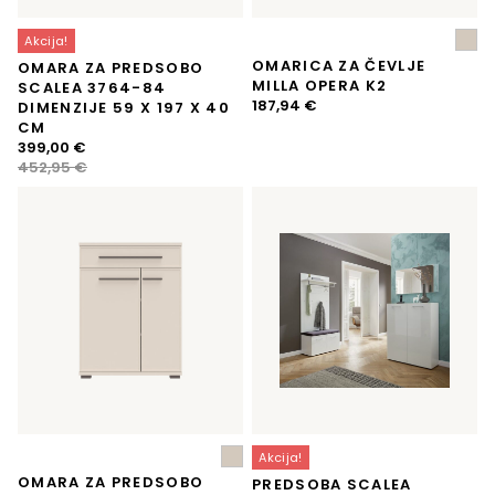
Akcija!
OMARICA ZA ČEVLJE
OMARA ZA PREDSOBO
MILLA OPERA K2
SCALEA 3764-84
187,94
€
DIMENZIJE 59 X 197 X 40
CM
Izvirna
Trenutna
399,00
€
cena
cena
452,95
€
je
je:
bila:
399,00 €.
452,95 €.
Akcija!
OMARA ZA PREDSOBO
PREDSOBA SCALEA