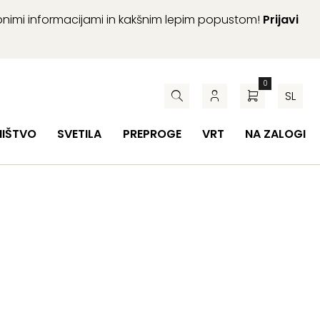
abnimi informacijami in kakšnim lepim popustom!
Prijavi
0
SL
HIŠTVO
SVETILA
PREPROGE
VRT
NA ZALOGI