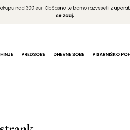
ob nakupu nad 300 eur. Občasno te bomo razveselili z upor
se zdaj.
HINJE
PREDSOBE
DNEVNE SOBE
PISARNIŠKO PO