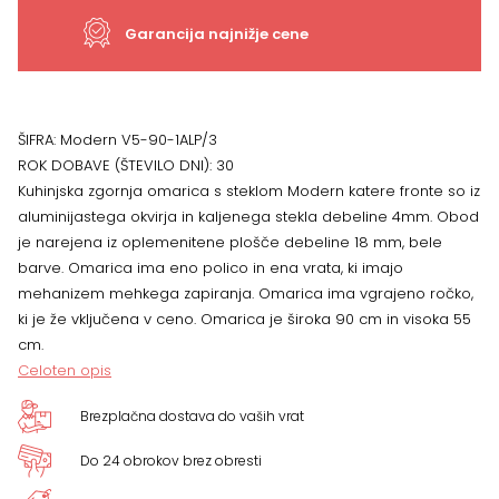
Modern
Garancija najnižje cene
V5-
90-
ŠIFRA:
Modern V5-90-1ALP/3
ROK DOBAVE (ŠTEVILO DNI):
30
1ALP,
Kuhinjska zgornja omarica s steklom Modern katere fronte so iz
aluminijastega okvirja in kaljenega stekla debeline 4mm. Obod
ena
je narejena iz oplemenitene plošče debeline 18 mm, bele
barve. Omarica ima eno polico in ena vrata, ki imajo
vrata
mehanizem mehkega zapiranja. Omarica ima vgrajeno ročko,
količina
ki je že vključena v ceno. Omarica je široka 90 cm in visoka 55
cm.
Celoten opis
Brezplačna dostava do vaših vrat
Do 24 obrokov brez obresti