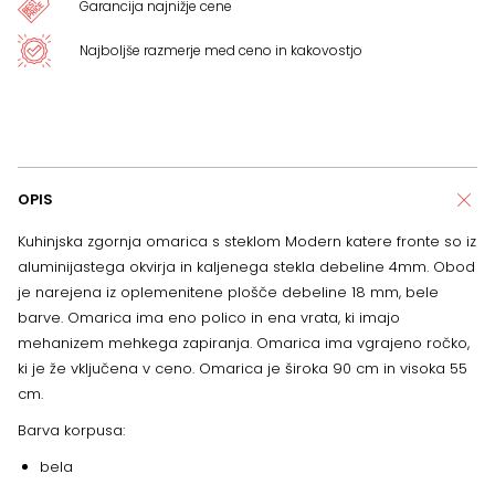
Garancija najnižje cene
Najboljše razmerje med ceno in kakovostjo
OPIS
Kuhinjska zgornja omarica s steklom Modern katere fronte so iz
aluminijastega okvirja in kaljenega stekla debeline 4mm. Obod
je narejena iz oplemenitene plošče debeline 18 mm, bele
barve. Omarica ima eno polico in ena vrata, ki imajo
mehanizem mehkega zapiranja. Omarica ima vgrajeno ročko,
ki je že vključena v ceno. Omarica je široka 90 cm in visoka 55
cm.
Barva korpusa:
bela