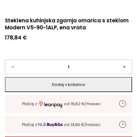
Steklena kuhinjska zgornja omarica s steklom
Modern V5-90-1ALP, ena vrata
178,84
€
Steklena
–
+
kuhinjska
Dodaj v košarico
zgornja
Plačaj z
od
16,82
€
/mesec
omarica
s
Plačaj z
od
14,90
€
/mesec
steklom