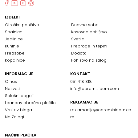
IZDELKI
Otroško pohištvo
Dnevne sobe
Spalnice
Kosovno pohištvo
Jedilnice
Svetila
Kuhinje
Preproge in tepihi
Predsobe
Dodatki
Kopalnice
Pohištvo na zalogi
INFORMACIJE
KONTAKT
O nas
051 418 318
Nasveti
info@opremisidom.com
Splošni pogoji
REKLAMACIJE
Leanpay obročno plačilo
Vrnitev blaga
reklamacije@
opremisidom.co
Na Zalogi
m
NAČINI PLAČILA