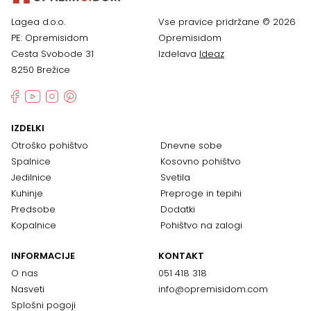
Lagea d.o.o.
Vse pravice pridržane © 2026
PE: Opremisidom
Opremisidom
Cesta Svobode 31
Izdelava
Ideaz
8250 Brežice
IZDELKI
Otroško pohištvo
Dnevne sobe
Spalnice
Kosovno pohištvo
Jedilnice
Svetila
Kuhinje
Preproge in tepihi
Predsobe
Dodatki
Kopalnice
Pohištvo na zalogi
INFORMACIJE
KONTAKT
O nas
051 418 318
Nasveti
info@opremisidom.com
Splošni pogoji