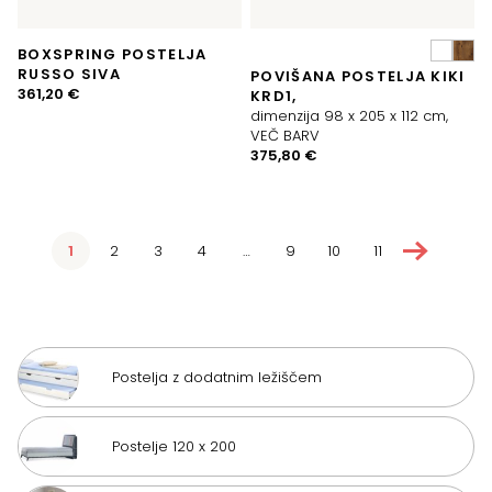
BOXSPRING POSTELJA
RUSSO SIVA
POVIŠANA POSTELJA KIKI
361,20
€
KRD1,
dimenzija 98 x 205 x 112 cm,
VEČ BARV
375,80
€
→
1
2
3
4
…
9
10
11
Postelja z dodatnim ležiščem
Postelje 120 x 200