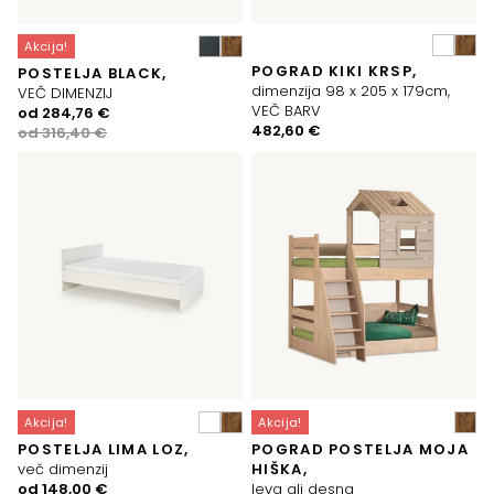
Akcija!
POGRAD KIKI KRSP,
POSTELJA BLACK,
dimenzija 98 x 205 x 179cm,
VEČ DIMENZIJ
VEČ BARV
Izvirna
Trenutna
od
284,76
€
482,60
€
cena
cena
od
316,40
€
je
je:
bila:
284,76 €.
316,40 €.
Akcija!
Akcija!
POSTELJA LIMA LOZ,
POGRAD POSTELJA MOJA
več dimenzij
HIŠKA,
Izvirna
Trenutna
od
148,00
€
leva ali desna