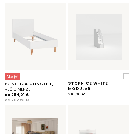
je
je:
bila:
315,10 €.
340,98 €.
Akcija!
STOPNICE WHITE
POSTELJA CONCEPT,
MODULAR
VEČ DIMENZIJ
316,36
€
Izvirna
Trenutna
od
254,01
€
cena
cena
od
282,23
€
je
je:
bila:
254,01 €.
282,23 €.