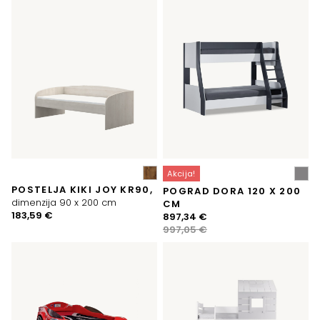
bila:
1.575,93 €.
423,42 €.
1.705,39 €.
Akcija!
POSTELJA KIKI JOY KR90,
POGRAD DORA 120 X 200
dimenzija 90 x 200 cm
CM
183,59
€
Izvirna
Trenutna
897,34
€
cena
cena
997,05
€
je
je:
bila:
897,34 €.
997,05 €.