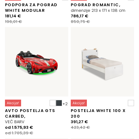
PODPORA ZA POGRAD
POGRAD ROMANTIC,
WHITE MODULAR
dimenzije 213 x 171 x 138 cm
Izvirna
Trenutna
Izvirna
Trenutna
181,14
€
786,17
€
cena
cena
cena
cena
196,01
€
850,75
€
je
je:
je
je:
bila:
181,14 €.
bila:
786,17 €.
196,01 €.
850,75 €.
Akcija!
Akcija!
AVTO POSTELJA GTS
POSTELJA WHITE 100 X
CARBED,
200
Izvirna
Trenutna
VEČ BARV
391,27
€
Izvirna
Trenutna
cena
cena
od
1.575,93
€
423,42
€
cena
cena
je
je:
od
1.705,39
€
je
je:
bila:
391,27 €.