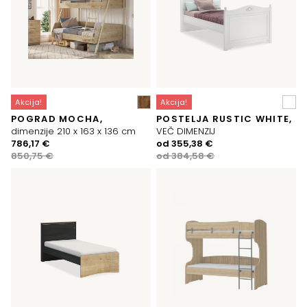
Akcija!
Akcija!
POGRAD MOCHA,
POSTELJA RUSTIC WHITE,
dimenzije 210 x 163 x 136 cm
VEČ DIMENZIJ
Izvirna
Trenutna
Izvirna
Trenutna
786,17
€
od
355,38
€
cena
cena
cena
cena
850,75
€
od
384,58
€
je
je:
je
je:
bila:
786,17 €.
bila:
355,38 €.
850,75 €.
384,58 €.