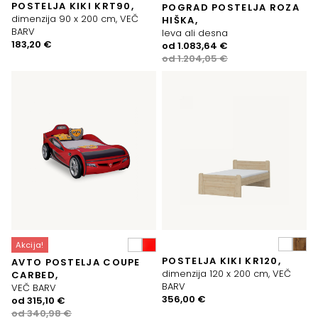
POSTELJA KIKI KRT90,
POGRAD POSTELJA ROZA
dimenzija 90 x 200 cm, VEČ
HIŠKA,
BARV
leva ali desna
183,20
€
Izvirna
Trenutna
od
1.083,64
€
cena
cena
od
1.204,05
€
je
je:
bila:
1.083,64 €.
1.204,05 €.
Akcija!
POSTELJA KIKI KR120,
AVTO POSTELJA COUPE
dimenzija 120 x 200 cm, VEČ
CARBED,
BARV
VEČ BARV
356,00
€
Izvirna
Trenutna
od
315,10
€
cena
cena
od
340,98
€