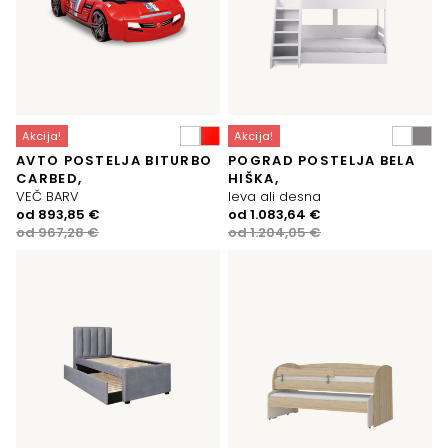
Akcija!
Akcija!
AVTO POSTELJA BITURBO
POGRAD POSTELJA BELA
CARBED,
HIŠKA,
VEČ BARV
leva ali desna
Izvirna
Trenutna
Izvirna
Trenutna
od
893,85
€
od
1.083,64
€
cena
cena
cena
cena
od
967,28
€
od
1.204,05
€
je
je:
je
je:
bila:
893,85 €.
bila:
1.083,64 €.
967,28 €.
1.204,05 €.