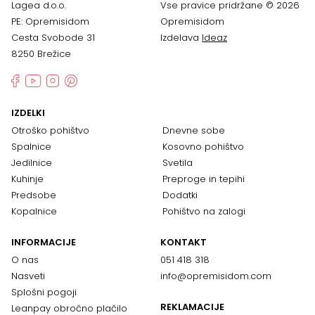
Lagea d.o.o.
Vse pravice pridržane © 2026
PE: Opremisidom
Opremisidom
Cesta Svobode 31
Izdelava
Ideaz
8250 Brežice
IZDELKI
Otroško pohištvo
Dnevne sobe
Spalnice
Kosovno pohištvo
Jedilnice
Svetila
Kuhinje
Preproge in tepihi
Predsobe
Dodatki
Kopalnice
Pohištvo na zalogi
INFORMACIJE
KONTAKT
O nas
051 418 318
Nasveti
info@opremisidom.com
Splošni pogoji
REKLAMACIJE
Leanpay obročno plačilo