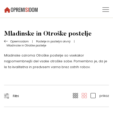
Mladinske in Otroške postelje
Opremisidom
|
Postelje in posteljni okvirji
|
Mladinske in Otroške postelje
Mladinske oziroma Otroške postelje so vsekakor
najpomembnejši del vsake otroške sobe. Pomembno je, da je
le ta kvalitetna in predvsem varna brez ostrih robov.
prikaz
Filtri