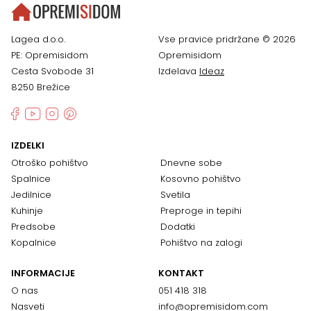
Lagea d.o.o.
Vse pravice pridržane © 2026
PE: Opremisidom
Opremisidom
Cesta Svobode 31
Izdelava
Ideaz
8250 Brežice
IZDELKI
Otroško pohištvo
Dnevne sobe
Spalnice
Kosovno pohištvo
Jedilnice
Svetila
Kuhinje
Preproge in tepihi
Predsobe
Dodatki
Kopalnice
Pohištvo na zalogi
INFORMACIJE
KONTAKT
O nas
051 418 318
Nasveti
info@opremisidom.com