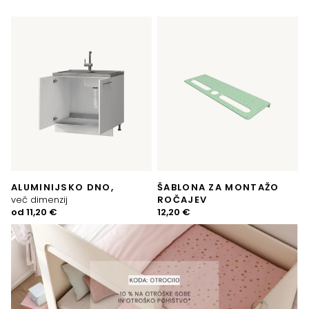
ALUMINIJSKO DNO,
ŠABLONA ZA MONTAŽO
več dimenzij
ROČAJEV
od
11,20
€
12,20
€