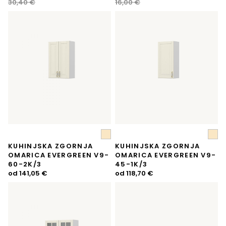
cena
cena
cena
cena
30,40
€
16,00
€
je
je:
je
je:
bila:
25,99 €.
bila:
14,40 €.
30,40 €.
16,00 €.
KUHINJSKA ZGORNJA
KUHINJSKA ZGORNJA
OMARICA EVERGREEN V9-
OMARICA EVERGREEN V9-
60-2K/3
45-1K/3
od
141,05
€
od
118,70
€