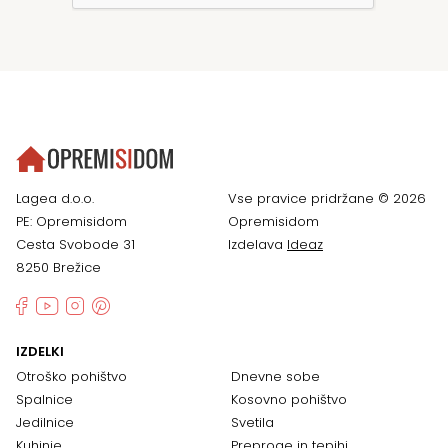
Lagea d.o.o.
Vse pravice pridržane © 2026
PE: Opremisidom
Opremisidom
Cesta Svobode 31
Izdelava
Ideaz
8250 Brežice
IZDELKI
Otroško pohištvo
Dnevne sobe
Spalnice
Kosovno pohištvo
Jedilnice
Svetila
Kuhinje
Preproge in tepihi