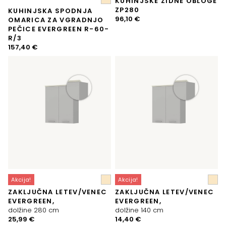
KUHINJSKE ZIDNE OBLOGE
ZP280
KUHINJSKA SPODNJA
96,10
€
OMARICA ZA VGRADNJO
PEČICE EVERGREEN R-60-
R/3
157,40
€
Akcija!
Akcija!
ZAKLJUČNA LETEV/VENEC
ZAKLJUČNA LETEV/VENEC
EVERGREEN,
EVERGREEN,
dolžine 280 cm
dolžine 140 cm
Izvirna
Trenutna
Izvirna
Trenutna
25,99
€
14,40
€