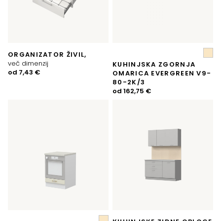
ORGANIZATOR ŽIVIL,
več dimenzij
KUHINJSKA ZGORNJA
od
7,43
€
OMARICA EVERGREEN V9-
80-2K/3
od
162,75
€