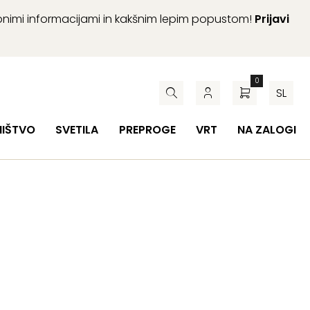
abnimi informacijami in kakšnim lepim popustom!
Prijavi
0
SL
HIŠTVO
SVETILA
PREPROGE
VRT
NA ZALOGI