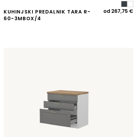
od
267,75
€
KUHINJSKI PREDALNIK TARA R-
60-3MBOX/4