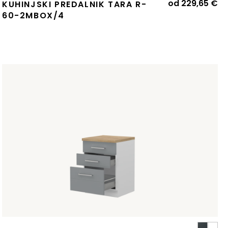
od
229,65
€
KUHINJSKI PREDALNIK TARA R-
60-2MBOX/4