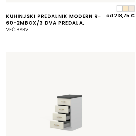
od
218,75
€
KUHINJSKI PREDALNIK MODERN R-
60-2MBOX/3 DVA PREDALA,
VEČ BARV