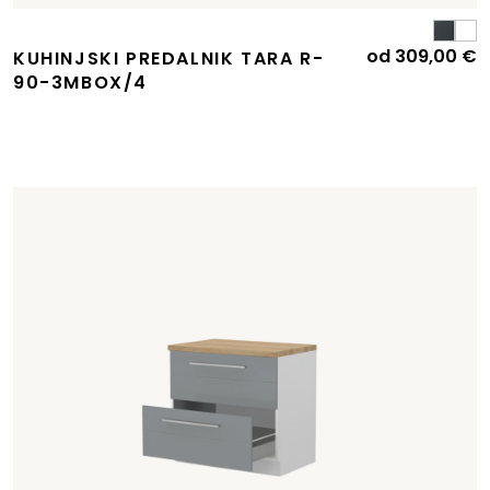
od
309,00
€
KUHINJSKI PREDALNIK TARA R-
90-3MBOX/4