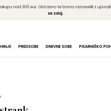
ob nakupu nad 300 eur. Občasno te bomo razveselili z upor
se zdaj.
HINJE
PREDSOBE
DNEVNE SOBE
PISARNIŠKO PO
e