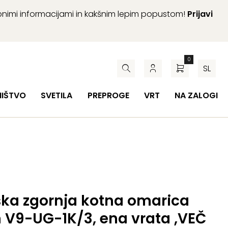
abnimi informacijami in kakšnim lepim popustom!
Prijavi
0
SL
HIŠTVO
SVETILA
PREPROGE
VRT
NA ZALOGI
ska zgornja kotna omarica
 V9-UG-1K/3, ena vrata ,VEČ