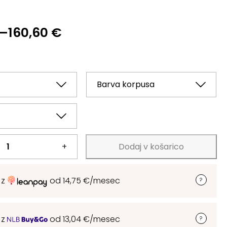
–
160,60
€
+
Dodaj v košarico
 z
od
14,75
€
/mesec
 z
od
13,04
€
/mesec