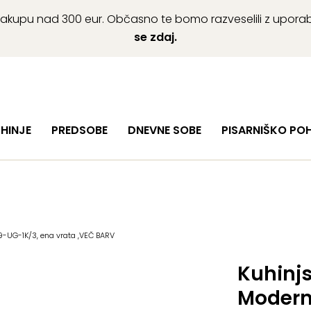
ob nakupu nad 300 eur. Občasno te bomo razveselili z upor
se zdaj.
HINJE
PREDSOBE
DNEVNE SOBE
PISARNIŠKO PO
9-UG-1K/3, ena vrata ,VEČ BARV
Kuhinj
Modern