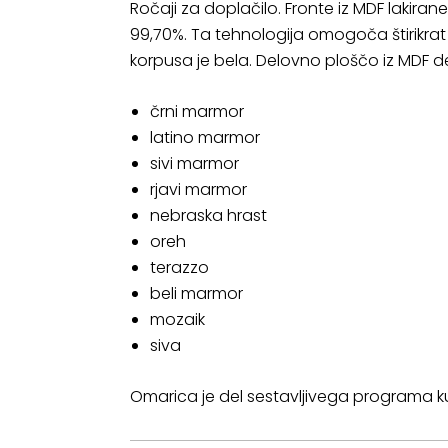
Ročaji za doplačilo. Fronte iz MDF lakiran
99,70%. Ta tehnologija omogoča štirikrat
korpusa je bela. Delovno ploščo iz MDF d
črni marmor
latino marmor
sivi marmor
rjavi marmor
nebraska hrast
oreh
terazzo
beli marmor
mozaik
siva
Omarica je del sestavljivega programa 