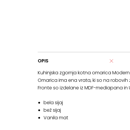
OPIS
Kuhinjska zgornja kotna omarica Modern 
Omarica ima ena vrata, ki so na robovih
Fronte so izdelane iz MDF-mediapana in U
bela sijaj
bež sijaj
Vanila mat