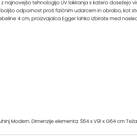
e z najnovejšo tehnologijo UV lakiranja s katero dosežejo vi
 boljšo odpornost proti fizičnim udarcem in obrabo, kot s
ebeline 4 cm, proizvajalca Egger lahko izbirate med nasle
kuhinj Modern. Dimenzije elementa: Š64 x V91 x G64 cm T