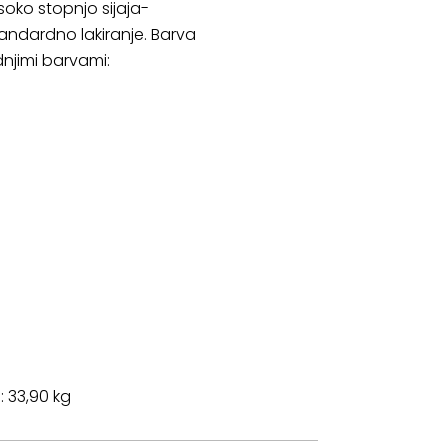
soko stopnjo sijaja-
tandardno lakiranje. Barva
dnjimi barvami:
eža: 33,90 kg