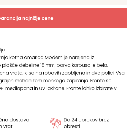
arancija najnižje cene
ljo
rnja kotna omarica Modern je narejena iz
 plošče debeline 18 mm, barva korpusa je bela.
na vrata, ki so na robovih zaobljena in dve polici. Vsa
vgrajen mehanizem mehkega zapiranja. Fronte so
DF-mediapana in UV lakirane. Fronte lahko izbirate v
ačna dostava
Do 24 obrokov brez
h vrat
obresti