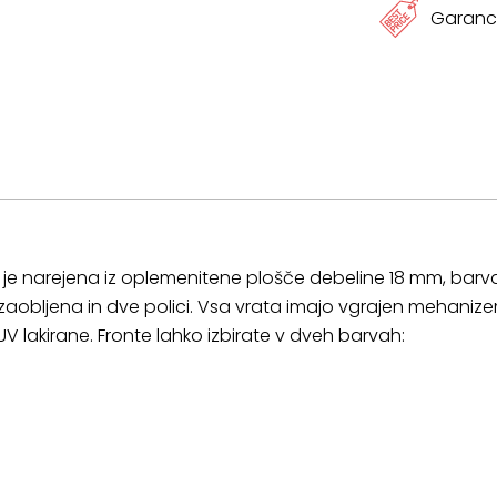
Garanci
je narejena iz oplemenitene plošče debeline 18 mm, barva
 zaobljena in dve polici. Vsa vrata imajo vgrajen mehani
V lakirane. Fronte lahko izbirate v dveh barvah: