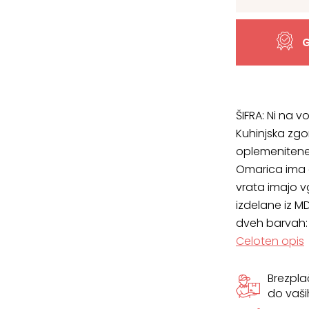
Modern
V9-
G
UG-
1K/3,
ŠIFRA:
Ni na vo
ena
Kuhinjska zgo
oplemenitene
vrata
Omarica ima e
,VEČ
vrata imajo 
izdelane iz M
BARV
dveh barvah:
Celoten opis
količina
Brezpl
do vaši