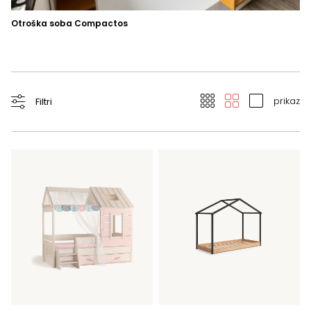
Otroška soba Compactos
Om
Om
prikaz
Filtri