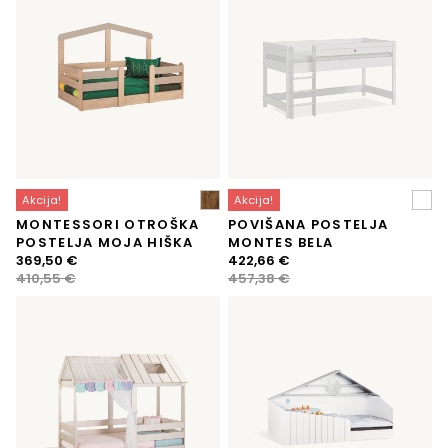
Akcija!
Akcija!
MONTESSORI OTROŠKA
POVIŠANA POSTELJA
POSTELJA MOJA HIŠKA
MONTES BELA
Izvirna
Trenutna
Izvirna
Trenutna
369,50
€
422,66
€
cena
cena
cena
cena
410,55
€
457,38
€
je
je:
je
je:
bila:
369,50 €.
bila:
422,66 €.
410,55 €.
457,38 €.