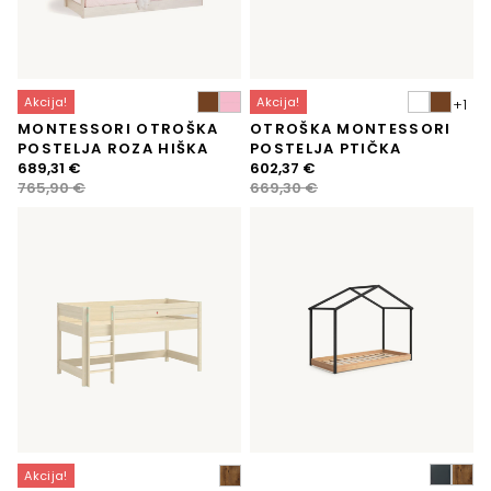
Akcija!
Akcija!
MONTESSORI OTROŠKA
OTROŠKA MONTESSORI
POSTELJA ROZA HIŠKA
POSTELJA PTIČKA
Izvirna
Trenutna
Izvirna
Trenutna
689,31
€
602,37
€
cena
cena
cena
cena
765,90
€
669,30
€
je
je:
je
je:
bila:
689,31 €.
bila:
602,37 €.
765,90 €.
669,30 €.
Akcija!