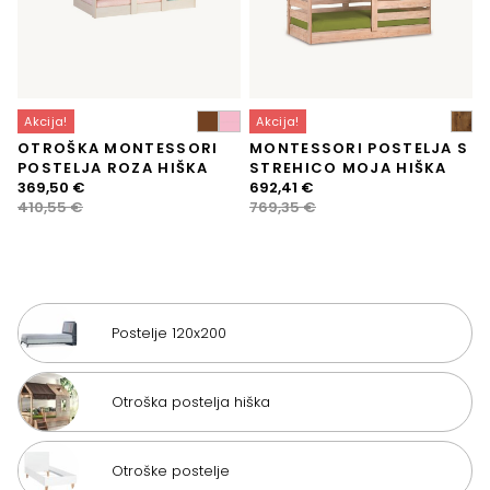
Akcija!
Akcija!
OTROŠKA MONTESSORI
MONTESSORI POSTELJA S
POSTELJA ROZA HIŠKA
STREHICO MOJA HIŠKA
Izvirna
Trenutna
Izvirna
Trenutna
369,50
€
692,41
€
cena
cena
cena
cena
410,55
€
769,35
€
je
je:
je
je:
bila:
369,50 €.
bila:
692,41 €.
410,55 €.
769,35 €.
Postelje 120x200
Otroška postelja hiška
Otroške postelje