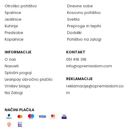
Otroško pohištvo
Dnevne sobe
Spalnice
Kosovno pohištvo
Jedilnice
Svetila
Kuhinje
Preproge in tepihi
Predsobe
Dodatki
Kopalnice
Pohištvo na zalogi
INFORMACIJE
KONTAKT
O nas
051 418 318
Nasveti
info@opremisidom.com
Splošni pogoji
REKLAMACIJE
Leanpay obročno plačilo
Vrnitev blaga
reklamacije@
opremisidom.co
Na Zalogi
m
NAČINI PLAČILA