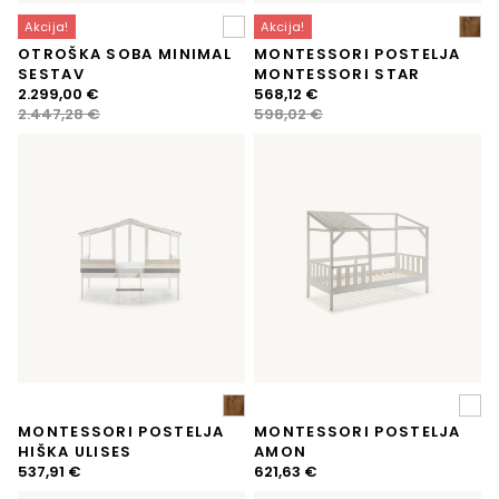
Akcija!
Akcija!
OTROŠKA SOBA MINIMAL
MONTESSORI POSTELJA
SESTAV
MONTESSORI STAR
Izvirna
Trenutna
Izvirna
Trenutna
2.299,00
€
568,12
€
cena
cena
cena
cena
2.447,28
€
598,02
€
je
je:
je
je:
bila:
2.299,00 €.
bila:
568,12 €.
2.447,28 €.
598,02 €.
MONTESSORI POSTELJA
MONTESSORI POSTELJA
HIŠKA ULISES
AMON
537,91
€
621,63
€