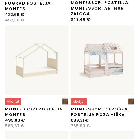
MONTESSORI POSTELJA
POGRAD POSTELJA
MONTESSORI ARTHUR
MONTES
ZALOGA
Izvirna
Trenutna
422,66
€
343,49
€
cena
cena
457,38
€
je
je:
bila:
422,66 €.
457,38 €.
Akcija!
Akcija!
MONTESSORI POSTELJA
MONTESSORI OTROŠKA
MONTES
POSTELJA ROZA HIŠKA
Izvirna
Trenutna
Izvirna
Trenutna
499,00
€
689,31
€
cena
cena
cena
cena
566,67
€
765,90
€
je
je:
je
je:
bila:
499,00 €.
bila:
689,31 €.