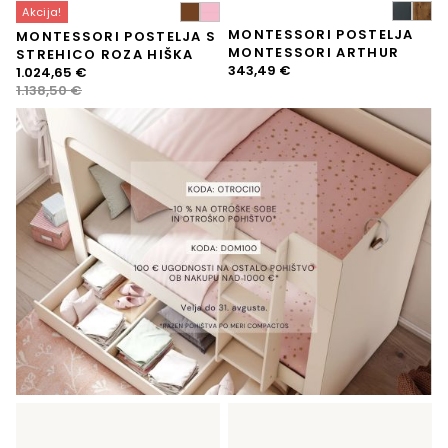
Akcija!
MONTESSORI POSTELJA
MONTESSORI POSTELJA S
MONTESSORI ARTHUR
STREHICO ROZA HIŠKA
343,49
€
Izvirna
Trenutna
1.024,65
€
cena
cena
1.138,50
€
je
je:
bila:
1.024,65 €.
1.138,50 €.