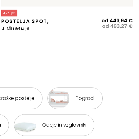
Akcija!
Iz
Tr
od
443,94
€
POSTELJA SPOT,
ce
ce
od
493,27
€
tri dimenzije
je
je:
bil
44
49
troške postelje
Pogradi
a
Odeje in vzglavniki