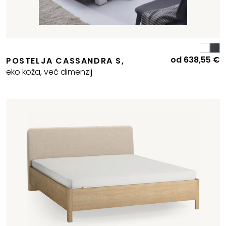
od
638,55
€
Izvirna
Trenutna
POSTELJA CASSANDRA S,
cena
cena
eko koža, več dimenzij
je
e:
bila:
833,70 €.
926,33 €.