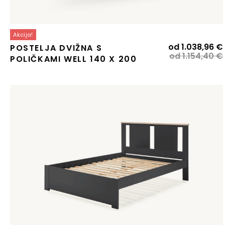
Akcija!
od
1.038,96
€
POSTELJA DVIŽNA S
od
1.154,40
€
POLIČKAMI WELL 140 X 200
j