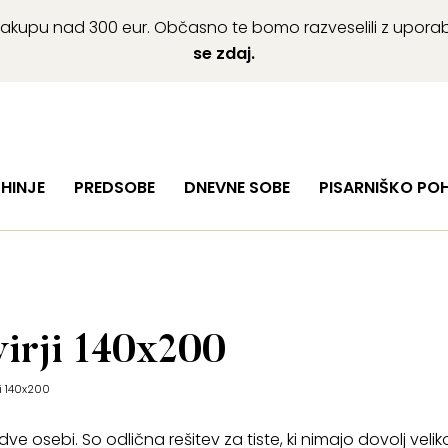
ob nakupu nad 300 eur. Občasno te bomo razveselili z upor
se zdaj.
HINJE
PREDSOBE
DNEVNE SOBE
PISARNIŠKO PO
virji 140x200
ji 140x200
ve osebi. So odlična rešitev za tiste, ki nimajo dovolj veli