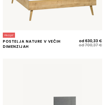
Akcija!
I
T
od
630,33
€
POSTELJA NATURE V VEČIH
c
c
od
700,37
€
DIMENZIJAH
je
je
bi
6
7