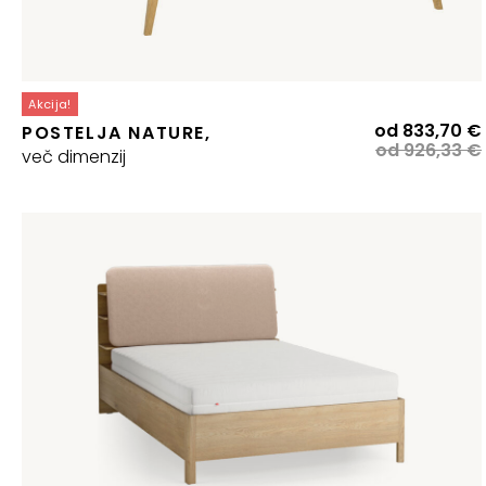
Akcija!
od
833,70
€
POSTELJA NATURE,
od
926,33
€
več dimenzij
j