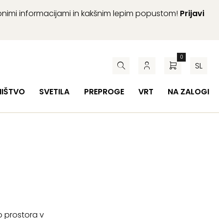
abnimi informacijami in kakšnim lepim popustom!
Prijavi
0
SL
HIŠTVO
SVETILA
PREPROGE
VRT
NA ZALOGI
ko prostora v