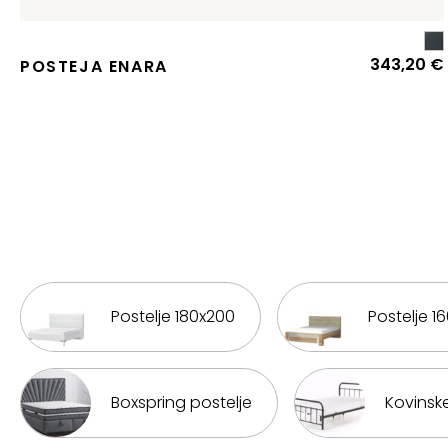
343,20
€
POSTEJA ENARA
Postelje 180x200
Postelje 1
Boxspring postelje
Kovinske