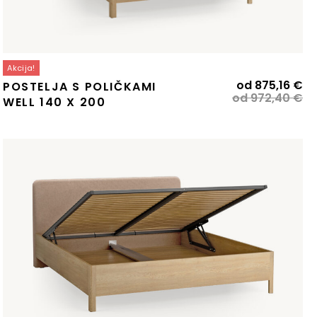
Akcija!
Iz
Tr
od
875,16
€
POSTELJA S POLIČKAMI
ce
ce
od
972,40
€
WELL 140 X 200
je
je:
bil
87
97