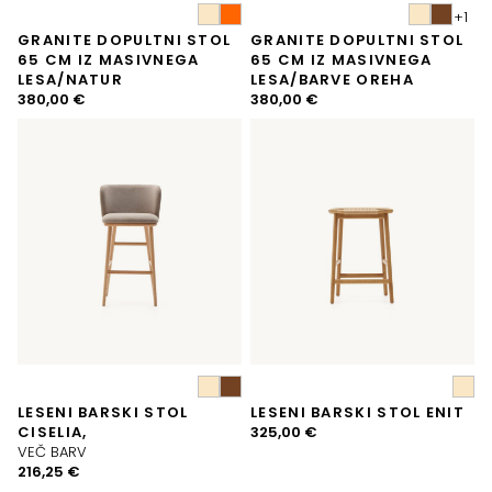
GRANITE DOPULTNI STOL
GRANITE DOPULTNI STOL
65 CM IZ MASIVNEGA
65 CM IZ MASIVNEGA
LESA/NATUR
LESA/BARVE OREHA
380,00
€
380,00
€
LESENI BARSKI STOL
LESENI BARSKI STOL ENIT
CISELIA,
325,00
€
VEČ BARV
216,25
€