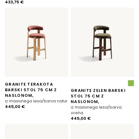
433,75
€
GRANITE TERAKOTA
BARSKI STOL 75 CM Z
GRANITE ZELEN BARSKI
NASLONOM,
STOL 75 CM Z
iz masivnega lesa/barva natur
NASLONOM,
445,00
€
iz masivnega lesa/barva
oreha
445,00
€