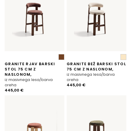
GRANITE RJAV BARSKI
GRANITE BEŽ BARSKI STOL
STOL 75 CM Z
75 CM Z NASLONOM,
NASLONOM,
iz masivnega lesa/barva
iz masivnega lesa/barva
oreha
oreha
445,00
€
445,00
€