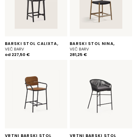
BARSKI STOL CALIXTA,
BARSKI STOL NINA,
VEČ BARV
VEČ BARV
od
227,50
€
281,25
€
VRTNI BARSKI STOL
VRTNI BARSKI STOL