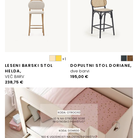
LESENI BARSKI STOL
DOPULTNI STOL DORIANE,
HELDA,
dve barvi
VEČ BARV
195,00
€
238,75
€