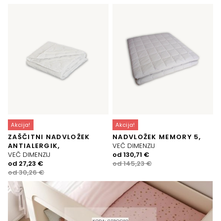
Akcija!
Akcija!
ZAŠČITNI NADVLOŽEK
NADVLOŽEK MEMORY 5,
ANTIALERGIK,
VEČ DIMENZIJ
Izvirna
Trenutna
VEČ DIMENZIJ
od
130,71
€
Izvirna
Trenutna
cena
cena
od
27,23
€
od
145,23
€
cena
cena
je
je:
od
30,26
€
je
je:
bila:
130,71 €.
bila:
27,23 €.
145,23 €.
30,26 €.