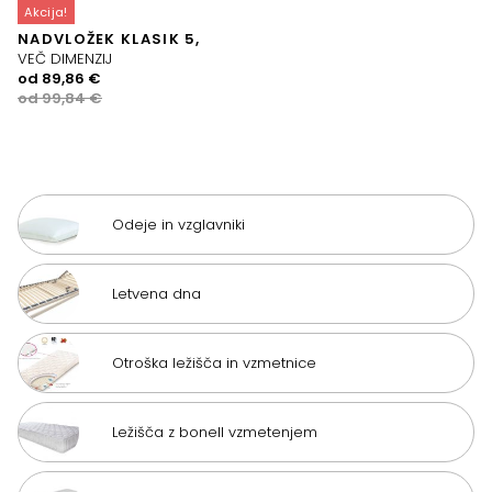
Akcija!
NADVLOŽEK KLASIK 5,
VEČ DIMENZIJ
Izvirna
Trenutna
od
89,86
€
cena
cena
od
99,84
€
je
je:
bila:
89,86 €.
99,84 €.
Odeje in vzglavniki
Letvena dna
Otroška ležišča in vzmetnice
Ležišča z bonell vzmetenjem