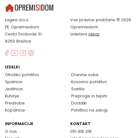
Lagea d.o.o.
Vse pravice pridržane © 2026
PE: Opremisidom
Opremisidom
Cesta Svobode 31
Izdelava
Ideaz
8250 Brežice
IZDELKI
Otroško pohištvo
Dnevne sobe
Spalnice
Kosovno pohištvo
Jedilnice
Svetila
Kuhinje
Preproge in tepihi
Predsobe
Dodatki
Kopalnice
Pohištvo na zalogi
INFORMACIJE
KONTAKT
O nas
051 418 318