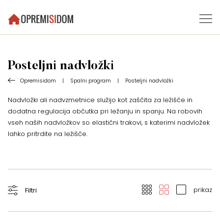
Posteljni nadvložki
Opremisidom
|
Spalni program
|
Posteljni nadvložki
Nadvložki ali nadvzmetnice služijo kot zaščita za ležišče in
dodatna regulacija občutka pri ležanju in spanju. Na robovih
vseh naših nadvložkov so elastični trakovi, s katerimi nadvložek
lahko pritrdite na ležišče.
prikaz
Filtri