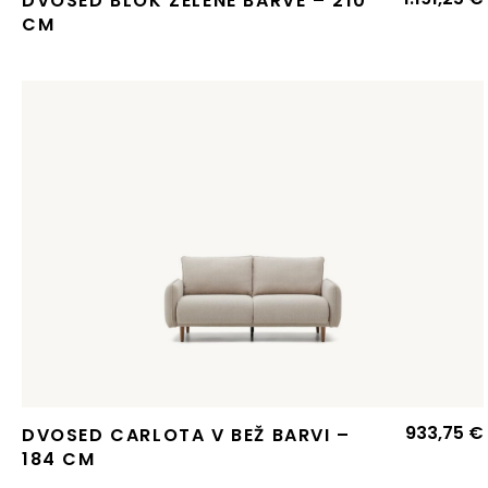
DVOSED BLOK ZELENE BARVE – 210
CM
933,75
€
DVOSED CARLOTA V BEŽ BARVI –
184 CM