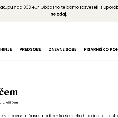
ob nakupu nad 300 eur. Občasno te bomo razveselili z upor
se zdaj.
HINJE
PREDSOBE
DNEVNE SOBE
PISARNIŠKO PO
ščem
di z ležiščem
e v dnevnem času, medtem ko se lahko hitro in preprost