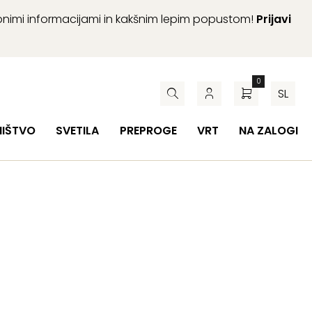
abnimi informacijami in kakšnim lepim popustom!
Prijavi
0
SL
HIŠTVO
SVETILA
PREPROGE
VRT
NA ZALOGI
o