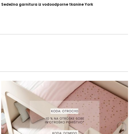
Sedežna garnitura iz vodoodporne tkanine York