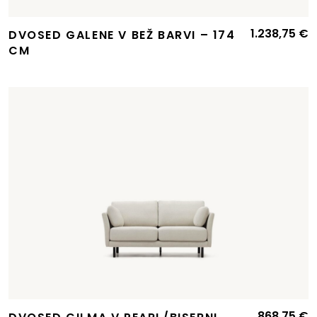
1.238,75
€
DVOSED GALENE V BEŽ BARVI – 174
CM
868,75
€