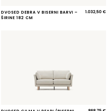
1.032,50
€
DVOSED DEBRA V BISERNI BARVI –
ŠIRINE 182 CM
868,75
€