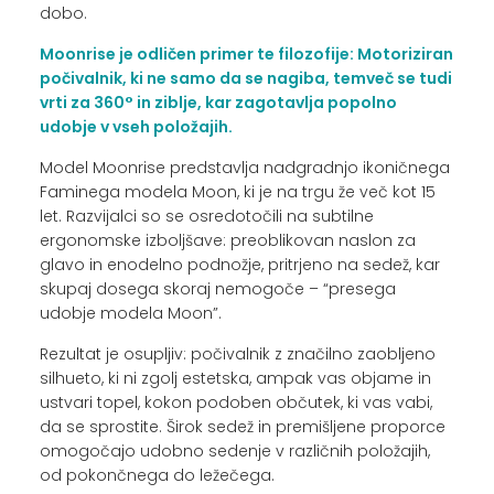
dobo.
Moonrise je odličen primer te filozofije: Motoriziran
počivalnik, ki ne samo da se nagiba, temveč se tudi
vrti za 360° in ziblje, kar zagotavlja popolno
udobje v vseh položajih.
Model Moonrise predstavlja nadgradnjo ikoničnega
Faminega modela Moon, ki je na trgu že več kot 15
let. Razvijalci so se osredotočili na subtilne
ergonomske izboljšave: preoblikovan naslon za
glavo in enodelno podnožje, pritrjeno na sedež, kar
skupaj dosega skoraj nemogoče – “presega
udobje modela Moon”.
Rezultat je osupljiv: počivalnik z značilno zaobljeno
silhueto, ki ni zgolj estetska, ampak vas objame in
ustvari topel, kokon podoben občutek, ki vas vabi,
da se sprostite. Širok sedež in premišljene proporce
omogočajo udobno sedenje v različnih položajih,
od pokončnega do ležečega.