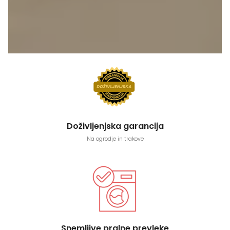
Doživljenjska garancija
Na ogrodje in trakove
Snemljive pralne prevleke