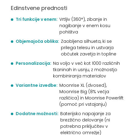
Edinstvene prednosti
Tri funkcije v enem:
Vrtljiv (360°), zibanje in
nagibanje v enem kosu
pohištva
Objemajoča oblika:
Zaobljena silhueta, ki se
prilega telesu in ustvarja
občutek zavetja in topline
Personalizacija:
Na voljo v več kot 1000 različnih
tkaninah in usnju, z možnostjo
kombiniranja materialov
Variantne izvedbe:
Moonrise XL (dvosed),
Moonrise Big (8% večja
različica) in Moonrise Powerlift
(pomoč pri vstajanju)
Dodatne možnosti:
Baterijsko napajanje za
brezžično delovanje (ni
potrebna priključitev v
električno omrežje)