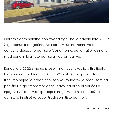
Opremisidom spletna pohištvena trgovina je oživela leta 2010 z
željo ponuditi drugačno, kvalitetno, vizualno zanimivo a
cenovno dostopno pohištvo. Verjamemo, da je naše razmerje
med ceno in kvaliteto pohištva nepremagljivo.
Konec leta 2022 smo se preselili na novo lokacijo v Brežicah,
kjer vam na približno 500-600 m2 poskušamo prikazati
trenutno najbolje prodajane izdelke. Poudarek je predvsem na
pohištvu, ki ga “moramo” videti v živo, da bi se prepričali o
njegovi kvaliteti. V to spadajo
kuhinje
,
vzmetnice
,
sedežne
garniture
in
otroške sobe
. Predvsem tiste po meri.
sobe po meri