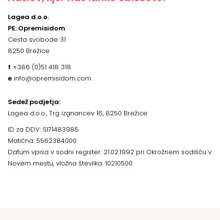
Lagea d.o.o.
PE: Opremisidom
Cesta svobode 31
8250 Brežice
t
+386 (0)51 418 318
e
info@opremisidom.com
Sedež podjetja:
Lagea d.o.o., Trg izgnancev 16, 8250 Brežice
ID za DDV: SI71483985
Matična: 5562384000
Datum vpisa v sodni register: 21.02.1992 pri Okrožnem sodišču v
Novem mestu, vložna številka: 10210500