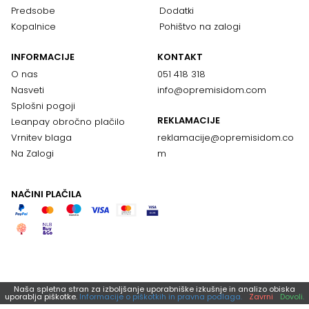
Predsobe
Dodatki
Kopalnice
Pohištvo na zalogi
INFORMACIJE
KONTAKT
O nas
051 418 318
Nasveti
info@opremisidom.com
Splošni pogoji
REKLAMACIJE
Leanpay obročno plačilo
Vrnitev blaga
reklamacije@
opremisidom.co
Na Zalogi
m
NAČINI PLAČILA
Naša spletna stran za izboljšanje uporabniške izkušnje in analizo obiska
uporablja piškotke.
Informacije o piškotkih in pravna podlaga.
Zavrni
Dovoli.