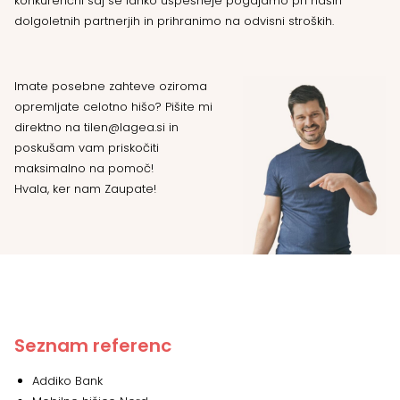
konkurenčni saj se lahko uspešneje pogajamo pri naših
dolgoletnih partnerjih in prihranimo na odvisni stroških.
Imate posebne zahteve oziroma
opremljate celotno hišo? Pišite mi
direktno na tilen@lagea.si in
poskušam vam priskočiti
maksimalno na pomoč!
Hvala, ker nam Zaupate!
Seznam referenc
Addiko Bank