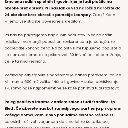
Smo ena redkih spletnih trgovin, kjer je tudi plačilo na
obroke brez obresti. Pri nas lahko vsa naročila naročite do
24 obrokov brez obresti s pomočjo Leanpay.
Zakaj? Ker mi
krijemo vse stroške povezane s kreditom.
Pri nas ne prikazujemo napihljivih popustov . Večino naših
izdelkov ima manjši popust on konkurence a je cenejša, ko
pogledate končno ceno. Na žalost vsi mi kupujemo popuste a
se nam zdi nemoralno prikazovati 30 in več odstotna znižanja,
če le ta niso resnična.
Večina spletni trgovin s pohištvom je danes predvsem “online”.
Mi Imamo 600 m2 veliko fizično trgovino – salon pohištva, kjer
skušamo naše najpomembnejše kose pohištva tudi razstaviti.
Poleg pohištva imamo v našem salonu tudi franšizo Lip
Bled . Če izberete nas kot zanesljivega partnerja pri opremi
vašega doma, vam lahko ponudimo celotno rešitev.
Pri
celostnih rešitvah verjamem da smo lahko še toliko bolj