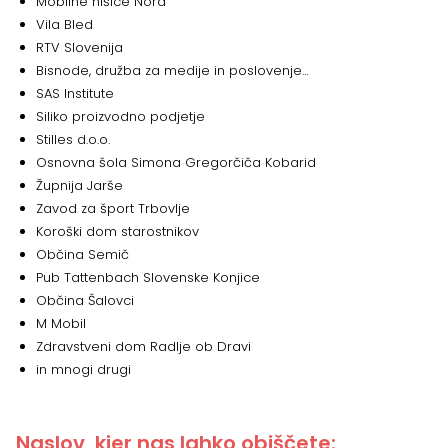
Mobilne hišice Nord
Vila Bled
RTV Slovenija
Bisnode, družba za medije in poslovenje…
SAS Institute
Siliko proizvodno podjetje
Stilles d.o.o.
Osnovna šola Simona Gregorčiča Kobarid
Župnija Jarše
Zavod za šport Trbovlje
Koroški dom starostnikov
Občina Semič
Pub Tattenbach Slovenske Konjice
Občina Šalovci
M Mobil
Zdravstveni dom Radlje ob Dravi
in mnogi drugi
Naslov, kjer nas lahko obiščete: