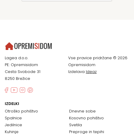
Lagea d.o.o.
Vse pravice pridržane © 2026
PE: Opremisidom
Opremisidom
Cesta Svobode 31
Izdelava
Ideaz
8250 Brežice
IZDELKI
Otroško pohištvo
Dnevne sobe
Spalnice
Kosovno pohištvo
Jedilnice
Svetila
Kuhinje
Preproge in tepihi