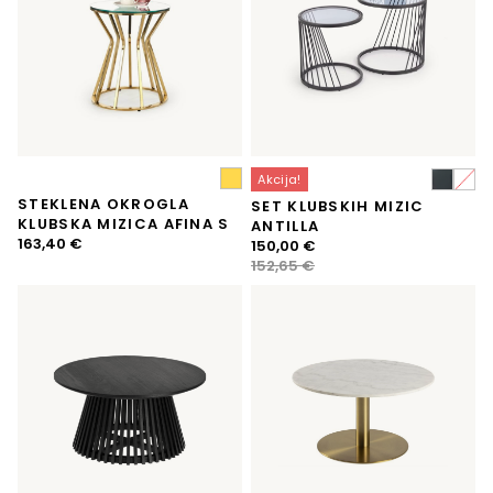
Akcija!
STEKLENA OKROGLA
SET KLUBSKIH MIZIC
KLUBSKA MIZICA AFINA S
ANTILLA
163,40
€
Izvirna
Trenutna
150,00
€
cena
cena
152,65
€
je
je:
bila:
150,00 €.
152,65 €.