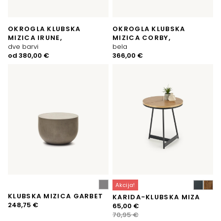
OKROGLA KLUBSKA
OKROGLA KLUBSKA
MIZICA IRUNE,
MIZICA CORBY,
dve barvi
bela
od
380,00
€
366,00
€
Akcija!
KLUBSKA MIZICA GARBET
KARIDA-KLUBSKA MIZA
248,75
€
Izvirna
Trenutna
65,00
€
cena
cena
70,95
€