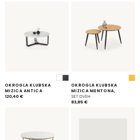
je
je:
bila:
65,00 €.
70,95 €.
OKROGLA KLUBSKA
OKROGLA KLUBSKA
MIZICA ANTICA
MIZICA MENTONA,
120,40
€
SET DVEH
83,85
€