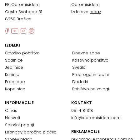
PE: Opremisidom
Opremisidom
Cesta Svobode 31
Izdelava
Ideaz
8250 Brežice
IZDELKI
Otroško pohištvo
Dnevne sobe
Spalnice
Kosovno pohištvo
Jedilnice
Svetila
Kuhinje
Preproge in tepihi
Predsobe
Dodatki
Kopalnice
Pohištvo na zalogi
INFORMACIJE
KONTAKT
O nas
051 418 318
Nasveti
info@opremisidom.com
Splošni pogoji
REKLAMACIJE
Leanpay obročno plačilo
Vrnitev blaga
reklamacije@
opremisidom.co