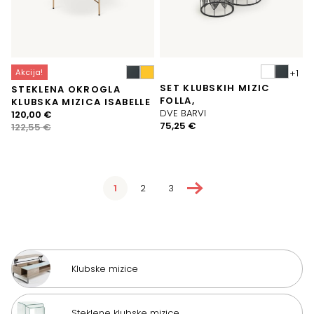
Akcija!
SET KLUBSKIH MIZIC
STEKLENA OKROGLA
FOLLA,
KLUBSKA MIZICA ISABELLE
DVE BARVI
Izvirna
Trenutna
120,00
€
75,25
€
cena
cena
122,55
€
je
je:
bila:
120,00 €.
122,55 €.
→
1
2
3
Klubske mizice
Steklene klubske mizice