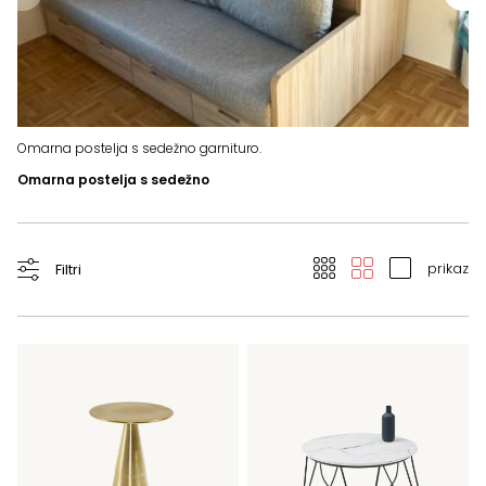
Ot
Omarna postelja s sedežno garnituro.
Omarna postelja s sedežno
prikaz
Filtri