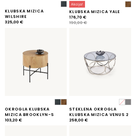
Akcija!
KLUBSKA MIZICA
KLUBSKA MIZICA YALE
WILSHIRE
Izvirna
Trenutna
176,70
€
325,00
€
cena
cena
190,00
€
je
je:
bila:
176,70 €.
190,00 €.
OKROGLA KLUBSKA
STEKLENA OKROGLA
MIZICA BROOKLYN-S
KLUBSKA MIZICA VENUS 2
103,20
€
258,00
€