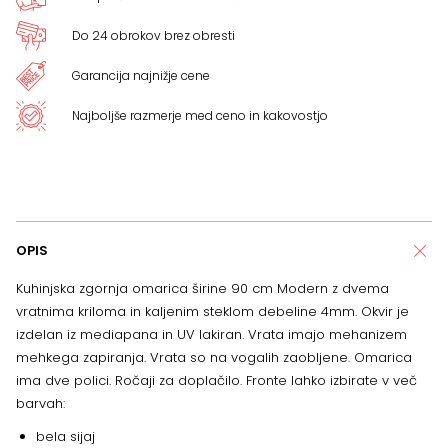
Do 24 obrokov brez obresti
Garancija najnižje cene
Najboljše razmerje med ceno in kakovostjo
OPIS
Kuhinjska zgornja omarica širine 90 cm Modern z dvema
vratnima kriloma in kaljenim steklom debeline 4mm. Okvir je
izdelan iz mediapana in UV lakiran. Vrata imajo mehanizem
mehkega zapiranja. Vrata so na vogalih zaobljene. Omarica
ima dve polici. Ročaji za doplačilo. Fronte lahko izbirate v več
barvah:
bela sijaj