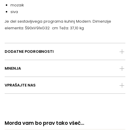
mozaik
siva
Je del sestavljivega programa kuhinj Modern. Dimenzije
elementa: Š90xV91xG32 cm Teža: 37,10 kg
DODATNE PODROBNOSTI
MNENJA
VPRAŠAJTE NAS
Morda vam bo prav tako všeč…