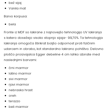
bež sijaj
Vanila mat
Barvo korpusa:
bela
Fronte iz MDF so lakirane z najnovejšo tehnologijo UV lakiranja
s katero dosežejo visoko stopnjo sijaja- 99,70%. Ta tehnologija
lakiranja omogoča štirikrat boljšo odpornost proti fizičnim
udarcem in obrabo, kot standardno lakirano pohištvo. Delovno
ploščo proizvajalca Egger debeline 4 cm lahko izbirate med
naslednjimi barvami:
črni marmor
latino marmor
sivi marmor
rjavi marmor
nebraska hrast
oreh
terazzo
beli marmor