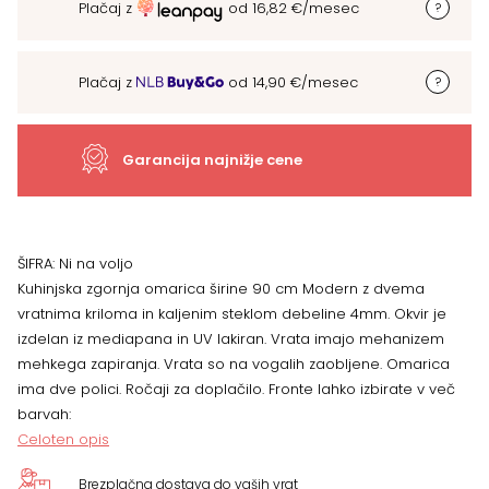
Plačaj z
od
16,82
€
/mesec
omarica
Modern
Plačaj z
od
14,90
€
/mesec
V9-
90-
Garancija najnižje cene
2KS/3,
dvoje
ŠIFRA:
Ni na voljo
Kuhinjska zgornja omarica širine 90 cm Modern z dvema
vrat,VEČ
vratnima kriloma in kaljenim steklom debeline 4mm. Okvir je
izdelan iz mediapana in UV lakiran. Vrata imajo mehanizem
BARV
mehkega zapiranja. Vrata so na vogalih zaobljene. Omarica
ima dve polici. Ročaji za doplačilo. Fronte lahko izbirate v več
količina
barvah:
Celoten opis
Brezplačna dostava do vaših vrat