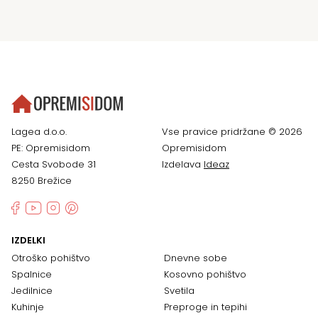
Lagea d.o.o.
Vse pravice pridržane © 2026
PE: Opremisidom
Opremisidom
Cesta Svobode 31
Izdelava
Ideaz
8250 Brežice
IZDELKI
Otroško pohištvo
Dnevne sobe
Spalnice
Kosovno pohištvo
Jedilnice
Svetila
Kuhinje
Preproge in tepihi