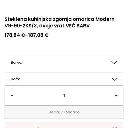
Steklena kuhinjska zgornja omarica Modern
V9-90-2KS/3, dvoje vrat,VEČ BARV
Cenovni
178,84
€
–
187,08
€
razpon:
od
178,84 €
do
187,08 €
Steklena
–
+
kuhinjska
Dodaj v košarico
zgornja