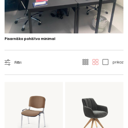
Pisarniško pohištvo minimal
Ko
prikaz
Filtri