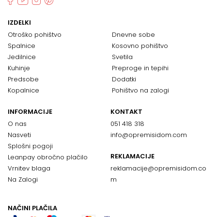
IZDELKI
Otroško pohištvo
Dnevne sobe
Spalnice
Kosovno pohištvo
Jedilnice
Svetila
Kuhinje
Preproge in tepihi
Predsobe
Dodatki
Kopalnice
Pohištvo na zalogi
INFORMACIJE
KONTAKT
O nas
051 418 318
Nasveti
info@opremisidom.com
Splošni pogoji
REKLAMACIJE
Leanpay obročno plačilo
Vrnitev blaga
reklamacije@
opremisidom.co
Na Zalogi
m
NAČINI PLAČILA