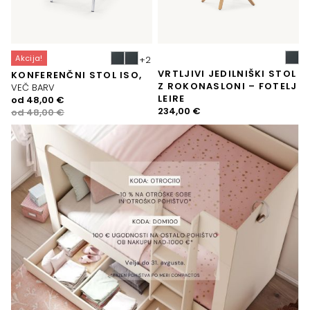
Akcija!
VRTLJIVI JEDILNIŠKI STOL
KONFERENČNI STOL ISO,
Z ROKONASLONI – FOTELJ
VEČ BARV
LEIRE
Izvirna
Trenutna
od
48,00
€
234,00
€
cena
cena
od
48,00
€
je
je:
bila:
48,00 €.
48,00 €.