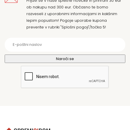
Prijavi se v naše spletne novičke in prihrani 30 eur
ob nakupu nad 300 eur. Občasno te bomo
razveseli z uporabnimi informacijami in kakšnim
lepim popustom! Pogoje uporabe kupona
preverite v rubriki "Splošni pogoji"/točka 5!