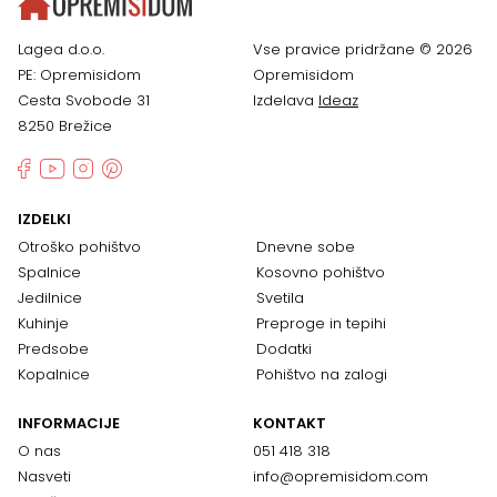
Lagea d.o.o.
Vse pravice pridržane © 2026
PE: Opremisidom
Opremisidom
Cesta Svobode 31
Izdelava
Ideaz
8250 Brežice
IZDELKI
Otroško pohištvo
Dnevne sobe
Spalnice
Kosovno pohištvo
Jedilnice
Svetila
Kuhinje
Preproge in tepihi
Predsobe
Dodatki
Kopalnice
Pohištvo na zalogi
INFORMACIJE
KONTAKT
O nas
051 418 318
Nasveti
info@opremisidom.com