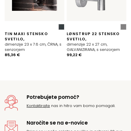
TIN MAXI STENSKO
LØNSTRUP 22 STENSKO
SVETILO,
SVETILO,
dimenzije 23 x 7.6 cm, ČRNA, s
dimenzije 22 x 27 cm,
senzorjem
GALVANIZIRANA, s senzorjem
85,36
€
99,22
€
Potrebujete pomoč?
Kontaktirajte
nas in hitro vam bomo pomagali.
Naročite se na e-novice