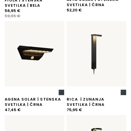
PIOLA | STENSKA
SVETILKA | ČRNA
SVETILKA | BELA
52,20
€
Izvirna
Trenutna
56,95
€
cena
cena
59,95
€
je
je:
bila:
56,95 €.
59,95 €.
AGENA SOLAR | STENSKA
RICA | ZUNANJA
SVETILKA | ČRNA
SVETILKA | ČRNA
47,45
€
75,95
€