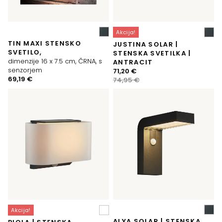
Akcija!
TIN MAXI STENSKO
JUSTINA SOLAR |
SVETILO,
STENSKA SVETILKA |
dimenzije 16 x 7.5 cm, ČRNA, s
ANTRACIT
senzorjem
Izvirna
Trenutna
71,20
€
69,19
€
cena
cena
74,95
€
je
je:
bila:
71,20 €.
74,95 €.
Akcija!
ALYA SOLAR | STENSKA