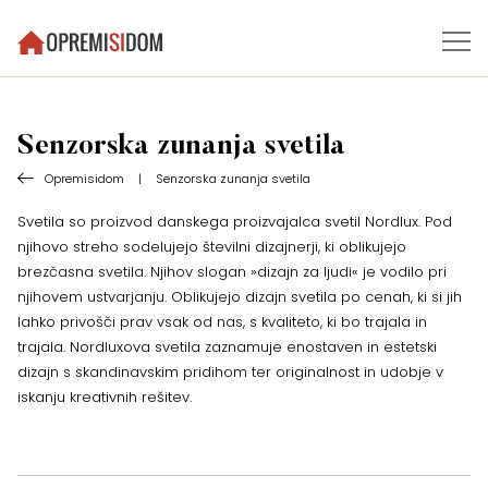
Senzorska zunanja svetila
Opremisidom
|
Senzorska zunanja svetila
​Svetila so proizvod danskega proizvajalca svetil Nordlux. Pod
njihovo streho sodelujejo številni dizajnerji, ki oblikujejo
brezčasna svetila. Njihov slogan »dizajn za ljudi« je vodilo pri
njihovem ustvarjanju. Oblikujejo dizajn svetila po cenah, ki si jih
lahko privošči prav vsak od nas, s kvaliteto, ki bo trajala in
trajala. Nordluxova svetila zaznamuje enostaven in estetski
dizajn s skandinavskim pridihom ter originalnost in udobje v
iskanju kreativnih rešitev.