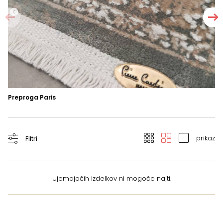
Preproga Paris
Pr
prikaz
Filtri
Ujemajočih izdelkov ni mogoče najti.