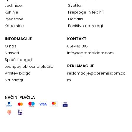
Jedilnice
Svetila
Kuhinje
Preproge in tepihi
Predsobe
Dodatki
Kopalnice
Pohištvo na zalogi
INFORMACIJE
KONTAKT
O nas
051 418 318
Nasveti
info@opremisidom.com
Splošni pogoji
REKLAMACIJE
Leanpay obročno plačilo
Vrnitev blaga
reklamacije@
opremisidom.co
Na Zalogi
m
NAČINI PLAČILA