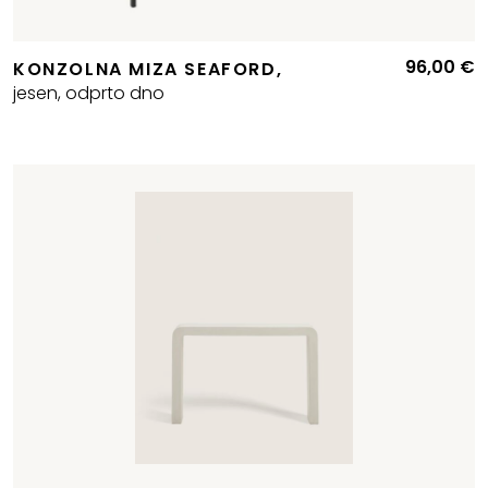
96,00
€
KONZOLNA MIZA SEAFORD,
Izvirna
Trenutna
jesen, odprto dno
cena
cena
je
e:
bila:
220,00 €.
283,80 €.