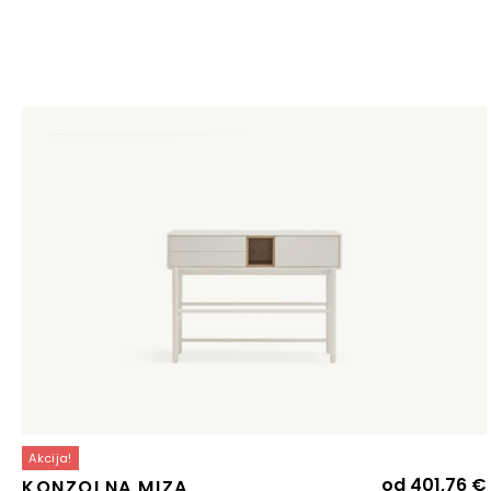
Akcija!
od
401,76
€
KONZOLNA MIZA