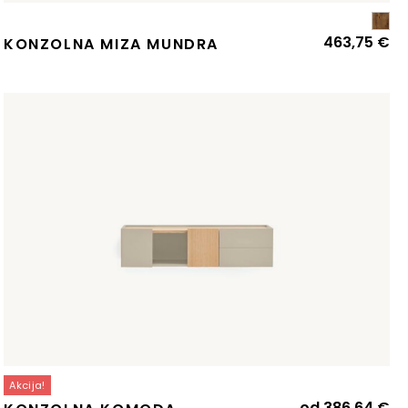
463,75
€
KONZOLNA MIZA MUNDRA
Akcija!
Iz
Tr
od
386,64
€