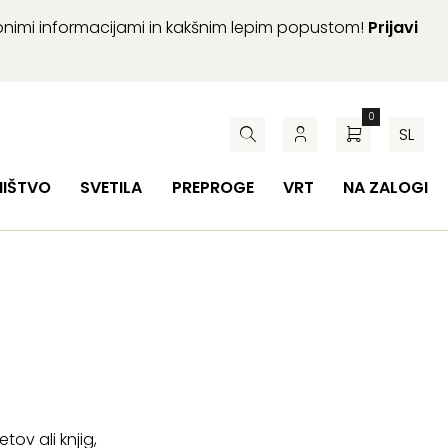
abnimi informacijami in kakšnim lepim popustom!
Prijavi
0
SL
HIŠTVO
SVETILA
PREPROGE
VRT
NA ZALOGI
ov ali knjig,