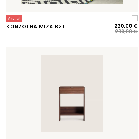
Akcija!
220,00
€
KONZOLNA MIZA B31
283,80
€
j