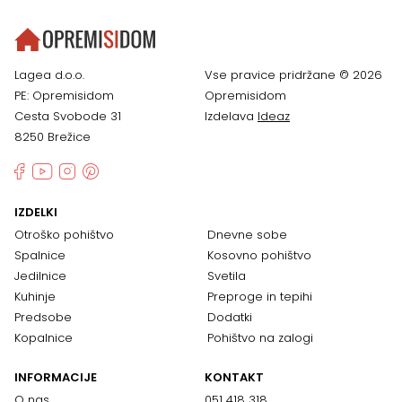
Lagea d.o.o.
Vse pravice pridržane © 2026
PE: Opremisidom
Opremisidom
Cesta Svobode 31
Izdelava
Ideaz
8250 Brežice
IZDELKI
Otroško pohištvo
Dnevne sobe
Spalnice
Kosovno pohištvo
Jedilnice
Svetila
Kuhinje
Preproge in tepihi
Predsobe
Dodatki
Kopalnice
Pohištvo na zalogi
INFORMACIJE
KONTAKT
O nas
051 418 318