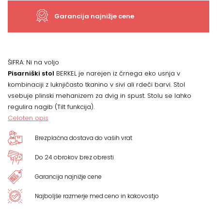
Garancija najnižje cene
ŠIFRA:
Ni na voljo
Pisarniški stol
BERKEL je narejen iz črnega eko usnja v
kombinaciji z luknjičasto tkanino v sivi ali rdeči barvi. Stol
vsebuje plinski mehanizem za dvig in spust. Stolu se lahko
regulira nagib (Tilt funkcija).
Celoten opis
Brezplačna dostava do vaših vrat
Do 24 obrokov brez obresti
Garancija najnižje cene
Najboljše razmerje med ceno in kakovostjo