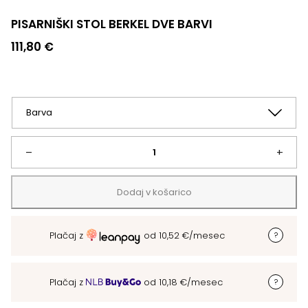
PISARNIŠKI STOL BERKEL DVE BARVI
111,80
€
PISARNIŠKI
–
+
STOL
Dodaj v košarico
BERKEL
Plačaj z
od
10,52
€
/mesec
DVE
BARVI
Plačaj z
od
10,18
€
/mesec
količina