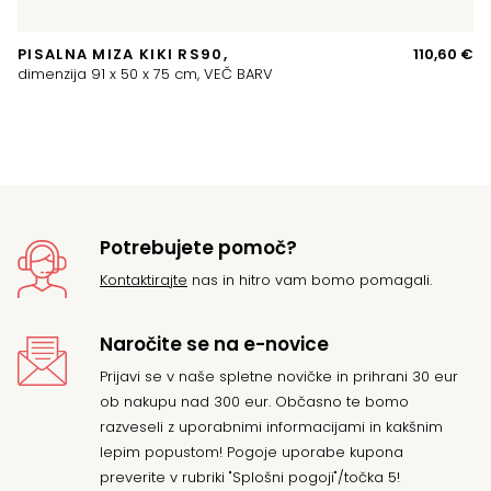
PISALNA MIZA KIKI RS90,
110,60
€
A
dimenzija 91 x 50 x 75 cm, VEČ BARV
P
di
Potrebujete pomoč?
Kontaktirajte
nas in hitro vam bomo pomagali.
Naročite se na e-novice
Prijavi se v naše spletne novičke in prihrani 30 eur
ob nakupu nad 300 eur. Občasno te bomo
razveseli z uporabnimi informacijami in kakšnim
lepim popustom! Pogoje uporabe kupona
preverite v rubriki "Splošni pogoji"/točka 5!