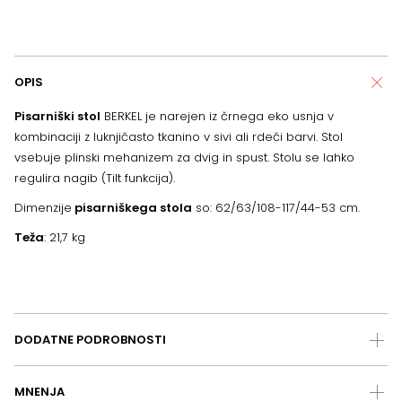
OPIS
Pisarniški stol
BERKEL je narejen iz črnega eko usnja v
kombinaciji z luknjičasto tkanino v sivi ali rdeči barvi. Stol
vsebuje plinski mehanizem za dvig in spust. Stolu se lahko
regulira nagib (Tilt funkcija).
Dimenzije
pisarniškega stola
so: 62/63/108-117/44-53 cm.
Teža
: 21,7 kg
DODATNE PODROBNOSTI
MNENJA