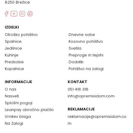
8250 Brežice
IZDELKI
Otroško pohištvo
Dnevne sobe
Spalnice
Kosovno pohištvo
Jedilnice
Svetila
Kuhinje
Preproge in tepihi
Predsobe
Dodatki
Kopalnice
Pohištvo na zalogi
INFORMACIJE
KONTAKT
O nas
051 418 318
Nasveti
info@opremisidom.com
Splošni pogoji
REKLAMACIJE
Leanpay obročno plačilo
Vrnitev blaga
reklamacije@
opremisidom.co
Na Zalogi
m