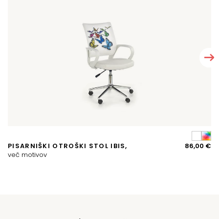
A
PISARNIŠKI OTROŠKI STOL IBIS,
86,00
€
P
več motivov