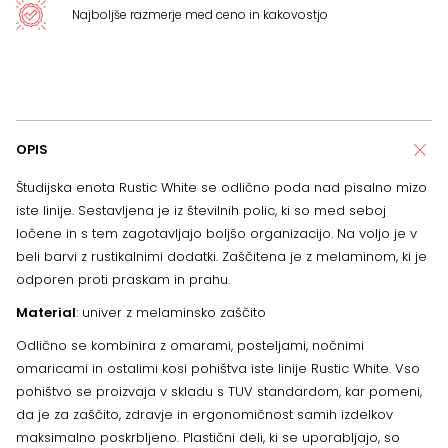
Najboljše razmerje med ceno in kakovostjo
OPIS
Študijska enota Rustic White se odlično poda nad pisalno mizo
iste linije. Sestavljena je iz številnih polic, ki so med seboj
ločene in s tem zagotavljajo boljšo organizacijo. Na voljo je v
beli barvi z rustikalnimi dodatki. Zaščitena je z melaminom, ki je
odporen proti praskam in prahu.
Material
: univer z melaminsko zaščito
Odlično se kombinira z omarami, posteljami, nočnimi
omaricami in ostalimi kosi pohištva iste linije Rustic White. Vso
pohištvo se proizvaja v skladu s TUV standardom, kar pomeni,
da je za zaščito, zdravje in ergonomičnost samih izdelkov
maksimalno poskrbljeno. Plastični deli, ki se uporabljajo, so