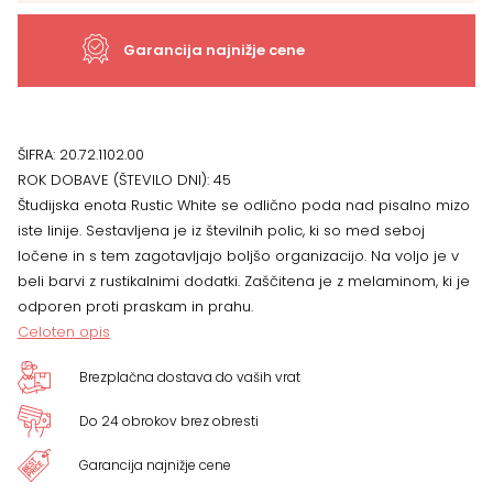
x
Garancija najnižje cene
62
x
ŠIFRA:
20.72.1102.00
ROK DOBAVE (ŠTEVILO DNI):
45
39
Študijska enota Rustic White se odlično poda nad pisalno mizo
iste linije. Sestavljena je iz številnih polic, ki so med seboj
cm
ločene in s tem zagotavljajo boljšo organizacijo. Na voljo je v
beli barvi z rustikalnimi dodatki. Zaščitena je z melaminom, ki je
količina
odporen proti praskam in prahu.
Celoten opis
Brezplačna dostava do vaših vrat
Do 24 obrokov brez obresti
Garancija najnižje cene