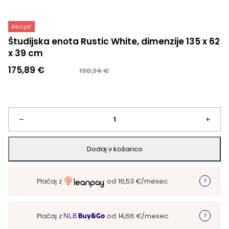
Akcija!
Študijska enota Rustic White, dimenzije 135 x 62
x 39 cm
Izvirna
Trenutna
175,89
€
190,34
€
cena
cena
je
je:
bila:
175,89 €.
190,34 €.
Študijska
–
+
enota
Dodaj v košarico
Rustic
Plačaj z
od
16,53
€
/mesec
White,
dimenzije
Plačaj z
od
14,66
€
/mesec
135