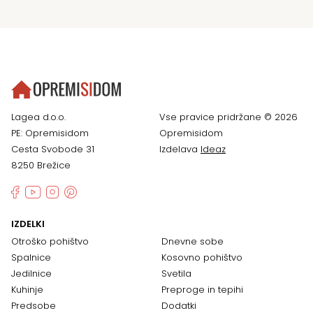
Lagea d.o.o.
Vse pravice pridržane © 2026
PE: Opremisidom
Opremisidom
Cesta Svobode 31
Izdelava
Ideaz
8250 Brežice
IZDELKI
Otroško pohištvo
Dnevne sobe
Spalnice
Kosovno pohištvo
Jedilnice
Svetila
Kuhinje
Preproge in tepihi
Predsobe
Dodatki