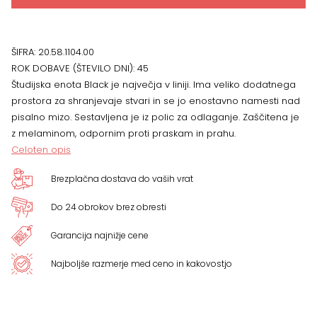
22
ŠIFRA:
20.58.1104.00
x
ROK DOBAVE (ŠTEVILO DNI):
45
Študijska enota Black je največja v liniji. Ima veliko dodatnega
21
prostora za shranjevaje stvari in se jo enostavno namesti nad
pisalno mizo. Sestavljena je iz polic za odlaganje. Zaščitena je
cm
z melaminom, odpornim proti praskam in prahu.
Celoten opis
količina
Brezplačna dostava do vaših vrat
Do 24 obrokov brez obresti
Garancija najnižje cene
Najboljše razmerje med ceno in kakovostjo