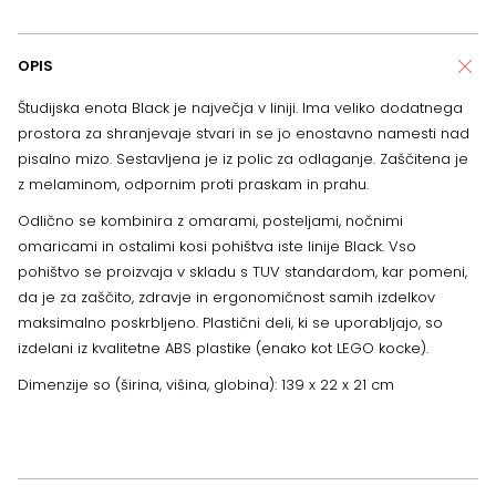
OPIS
Študijska enota Black je največja v liniji. Ima veliko dodatnega
prostora za shranjevaje stvari in se jo enostavno namesti nad
pisalno mizo. Sestavljena je iz polic za odlaganje. Zaščitena je
z melaminom, odpornim proti praskam in prahu.
Odlično se kombinira z omarami, posteljami, nočnimi
omaricami in ostalimi kosi pohištva iste linije Black. Vso
pohištvo se proizvaja v skladu s TUV standardom, kar pomeni,
da je za zaščito, zdravje in ergonomičnost samih izdelkov
maksimalno poskrbljeno. Plastični deli, ki se uporabljajo, so
izdelani iz kvalitetne ABS plastike (enako kot LEGO kocke).
Dimenzije so (širina, višina, globina): 139 x 22 x 21 cm