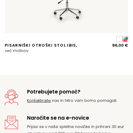
A
PISARNIŠKI OTROŠKI STOL IBIS,
86,00
€
P
več motivov
14
Potrebujete pomoč?
Kontaktirajte
nas in hitro vam bomo pomagali.
Naročite se na e-novice
Prijavi se v naše spletne novičke in prihrani 30 eur