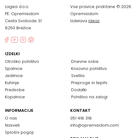
Lagea d.o.o.
Vse pravice pridržane © 2026
PE: Opremisidom
Opremisidom
Cesta Svobode 31
Izdelava
Ideaz
8250 Brežice
IZDELKI
Otroško pohištvo
Dnevne sobe
Spalnice
Kosovno pohištvo
Jedilnice
Svetila
Kuhinje
Preproge in tepihi
Predsobe
Dodatki
Kopalnice
Pohištvo na zalogi
INFORMACIJE
KONTAKT
O nas
051 418 318
Nasveti
info@opremisidom.com
Splošni pogoji