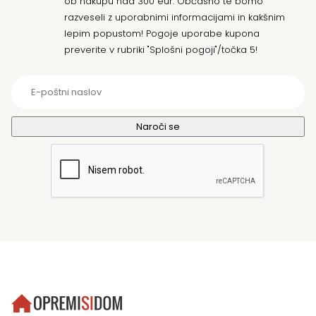
ob nakupu nad 300 eur. Občasno te bomo
razveseli z uporabnimi informacijami in kakšnim
lepim popustom! Pogoje uporabe kupona
preverite v rubriki "Splošni pogoji"/točka 5!