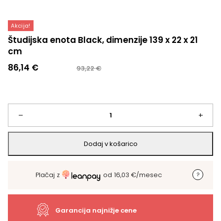
Akcija!
Študijska enota Black, dimenzije 139 x 22 x 21
cm
Izvirna
Trenutna
86,14
€
93,22
€
cena
cena
je
je:
bila:
86,14 €.
93,22 €.
Študijska
–
+
enota
Dodaj v košarico
Black,
Plačaj z
od
16,03
€
/mesec
dimenzije
139
Garancija najnižje cene
x