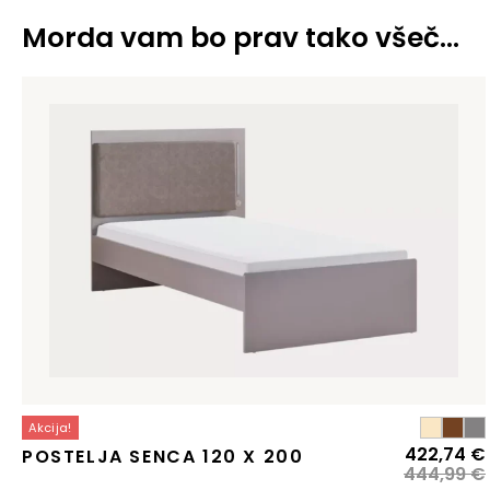
Morda vam bo prav tako všeč…
Akcija!
422,74
€
POSTELJA SENCA 120 X 200
444,99
€