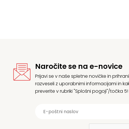
je
e:
je
je
bila:
422,74 €.
bi
3
444,99 €.
3
Naročite se na e-novice
Prijavi se v naše spletne novičke in prih
razveseli z uporabnimi informacijami in
preverite v rubriki "Splošni pogoji"/točka 5!