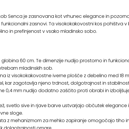
ob Senca je zasnovana kot vrhunec elegance in pozornosti
 in funkcionalni zasnovi. Ta visokokakovostni kos pohištva v
plino in prefinjenost v vsako mladinsko sobo.
, globina 60 cm. Te dimenzije nudijo prostorno in funkcion
potrebam mladinskih sob.
a iz visokokakovostne iverne plošče z debelino med 18 
l, kar zagotavlja njeno trdnost, dolgotrajnost in stabilnost
e 0,4 mm nudijo dodatno zaščito proti obrabi in izboljšujej
ež, svetlo sive in rjave barve ustvarjajo občutek elegance in
ivne sloge.
ata z mehanizmom za mehko zapiranje omogočajo tiho in 
k dolgotrajnosti omare.