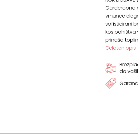
Garderobna o
vrhunec elega
sofisticirani 
kos pohištva v
prinaša topli
Celoten opis
Brezpl
do vaši
Garanci