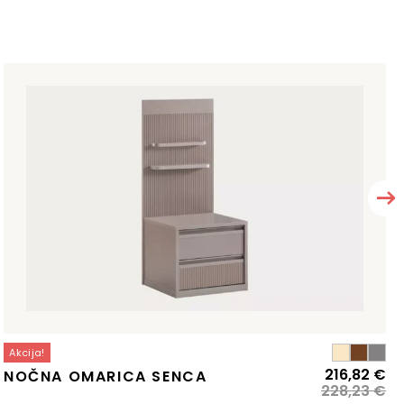
Akcija!
zvirna
renutna
Iz
Tr
216,82
€
NOČNA OMARICA SENCA
ena
ena
ce
ce
228,23
€