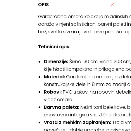
OPIS
Garderobna omara kolekcije mladinskih s
odraža v njeni sofisticirani barvni paleti
bež, svetlo sive in rjave barve prinaša to
Tehnični opis:
Dimenzije:
Širina 130 cm, višina 203 cm
ki je hkrati kompaktna in prilagojena 
Material:
Garderobna omara je izdelan
konstrukcijske dele in 8 mm za zadnji de
Robovi:
PVC trakovi na robovih debelin
videz omare.
Barvna paleta:
Nežni toni bele kave, b
enostavno integrira v različne dekorat
Vrata z mehkim zapiranjem:
Troja vr
povečuje udobje uporabe in prispeva 