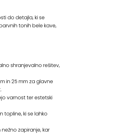
 do detajla, ki se
 barvnih tonih bele kave,
alno shranjevalno rešitev,
mm in 25 mm za glavne
.
o varnost ter estetski
 topline, ki se lahko
nežno zapiranje, kar