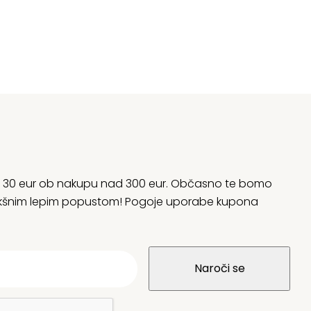
:
je
je:
la:
45,81 €.
bil
21
64,01 €.
22
rani 30 eur ob nakupu nad 300 eur. Občasno te bomo
 kakšnim lepim popustom! Pogoje uporabe kupona