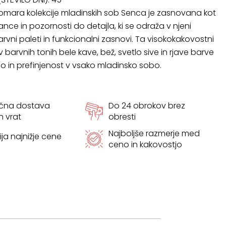
mara kolekcije mladinskih sob Senca je zasnovana kot
nce in pozornosti do detajla, ki se odraža v njeni
barvni paleti in funkcionalni zasnovi. Ta visokokakovostni
 barvnih tonih bele kave, bež, svetlo sive in rjave barve
no in prefinjenost v vsako mladinsko sobo.
ačna dostava
Do 24 obrokov brez
h vrat
obresti
Najboljše razmerje med
ja najnižje cene
ceno in kakovostjo