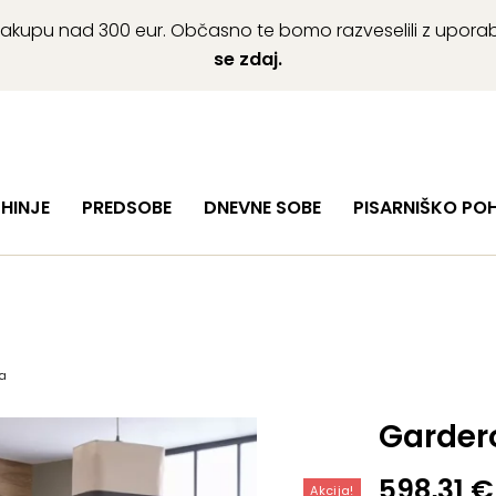
ob nakupu nad 300 eur. Občasno te bomo razveselili z upor
se zdaj.
HINJE
PREDSOBE
DNEVNE SOBE
PISARNIŠKO PO
a
Garder
Izvirna
Trenutn
598,31
€
Akcija!