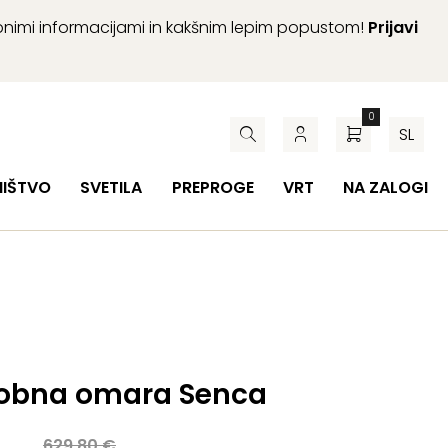
abnimi informacijami in kakšnim lepim popustom!
Prijavi
0
SL
HIŠTVO
SVETILA
PREPROGE
VRT
NA ZALOGI
obna omara Senca
a
629,80
€