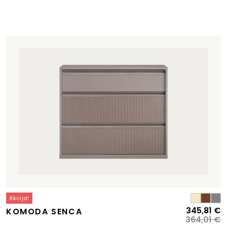
Akcija!
Izvirna
Trenutna
I
T
345,81
€
KOMODA SENCA
cena
cena
c
c
364,01
€