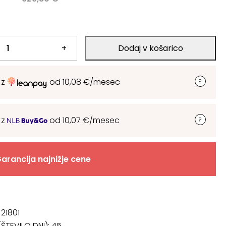
.
+
Dodaj v košarico
.
 z
od
10,08
€
/mesec
 z
od
10,07
€
/mesec
arancija najnižje cene
 21801
ŠTEVILO DNI):
45