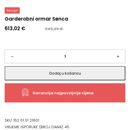
Akcija!
Garderobni ormar Senca
Izvorna
Trenutna
613,02
€
645,29
€
cijena
cijena
bila
je:
je:
613,02 €.
645,29 €.
Garderobni
–
+
ormar
Dodaj u košaricu
Senca
Garancija najpovoljnije cijene
količina
SKU:
152 01 01 21801
VRIJEME ISPORUKE (BROJ DANA):
45