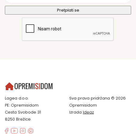
Lagea d.o.o.
Sva prava pridržana © 2026
PE: Opremisidom
Opremisidom
Cesta Svobode 31
Izrada
Ideaz
8250 Brežice