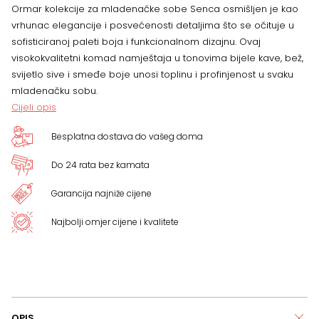
Ormar kolekcije za mladenačke sobe Senca osmišljen je kao
vrhunac elegancije i posvećenosti detaljima što se očituje u
sofisticiranoj paleti boja i funkcionalnom dizajnu. Ovaj
visokokvalitetni komad namještaja u tonovima bijele kave, bež,
svijetlo sive i smeđe boje unosi toplinu i profinjenost u svaku
mladenačku sobu.
Cijeli opis
Besplatna dostava do vašeg doma
Do 24 rata bez kamata
Garancija najniže cijene
Najbolji omjer cijene i kvalitete
OPIS