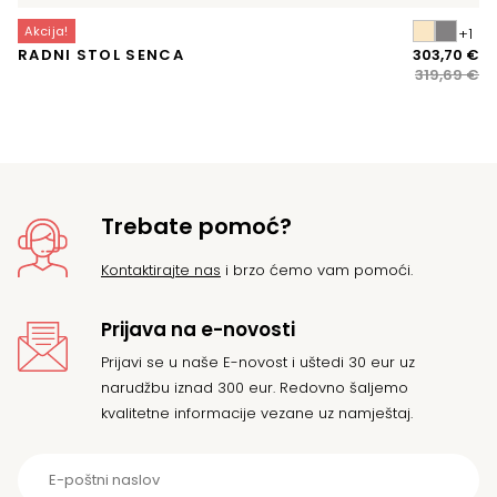
Akcija!
A
Iz
Tr
RADNI STOL SENCA
303,70
€
K
ci
ci
319,69
€
bi
je:
je:
30
31
Trebate pomoć?
Kontaktirajte nas
i brzo ćemo vam pomoći.
Prijava na e-novosti
Prijavi se u naše E-novost i uštedi 30 eur uz
narudžbu iznad 300 eur. Redovno šaljemo
kvalitetne informacije vezane uz namještaj.