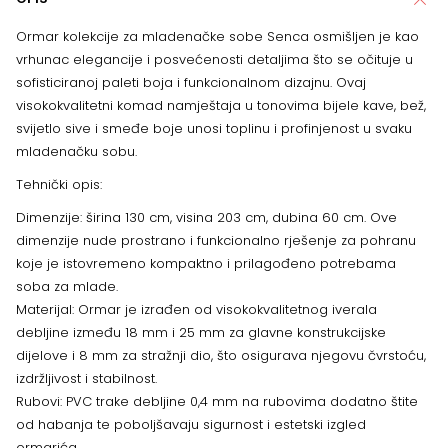
Ormar kolekcije za mladenačke sobe Senca osmišljen je kao
vrhunac elegancije i posvećenosti detaljima što se očituje u
sofisticiranoj paleti boja i funkcionalnom dizajnu. Ovaj
visokokvalitetni komad namještaja u tonovima bijele kave, bež,
svijetlo sive i smeđe boje unosi toplinu i profinjenost u svaku
mladenačku sobu.
Tehnički opis:
Dimenzije: širina 130 cm, visina 203 cm, dubina 60 cm. Ove
dimenzije nude prostrano i funkcionalno rješenje za pohranu
koje je istovremeno kompaktno i prilagođeno potrebama
soba za mlade.
Materijal: Ormar je izrađen od visokokvalitetnog iverala
debljine između 18 mm i 25 mm za glavne konstrukcijske
dijelove i 8 mm za stražnji dio, što osigurava njegovu čvrstoću,
izdržljivost i stabilnost.
Rubovi: PVC trake debljine 0,4 mm na rubovima dodatno štite
od habanja te poboljšavaju sigurnost i estetski izgled
ormarića.