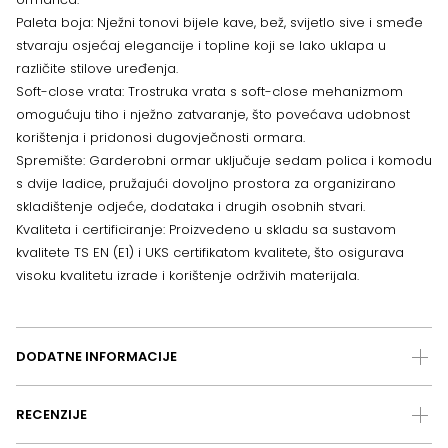
Paleta boja: Nježni tonovi bijele kave, bež, svijetlo sive i smeđe
stvaraju osjećaj elegancije i topline koji se lako uklapa u
različite stilove uređenja.
Soft-close vrata: Trostruka vrata s soft-close mehanizmom
omogućuju tiho i nježno zatvaranje, što povećava udobnost
korištenja i pridonosi dugovječnosti ormara.
Spremište: Garderobni ormar uključuje sedam polica i komodu
s dvije ladice, pružajući dovoljno prostora za organizirano
skladištenje odjeće, dodataka i drugih osobnih stvari.
Kvaliteta i certificiranje: Proizvedeno u skladu sa sustavom
kvalitete TS EN (E1) i UKS certifikatom kvalitete, što osigurava
visoku kvalitetu izrade i korištenje održivih materijala.
DODATNE INFORMACIJE
RECENZIJE