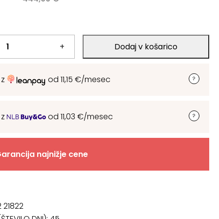
.
+
Dodaj v košarico
.
 z
od
11,15
€
/mesec
 z
od
11,03
€
/mesec
arancija najnižje cene
2 21822
ŠTEVILO DNI):
45