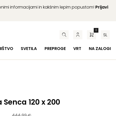
abnimi informacijami in kakšnim lepim popustom!
Prijavi
0
SL
HIŠTVO
SVETILA
PREPROGE
VRT
NA ZALOGI
a Senca 120 x 200
a
€
444,99
€