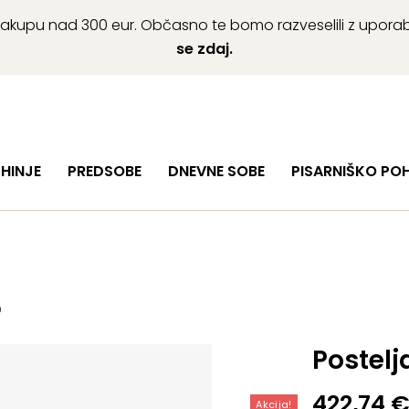
ob nakupu nad 300 eur. Občasno te bomo razveselili z upor
se zdaj.
HINJE
PREDSOBE
DNEVNE SOBE
PISARNIŠKO PO
0
Postelj
Izvirna
Trenutn
422,74
Akcija!