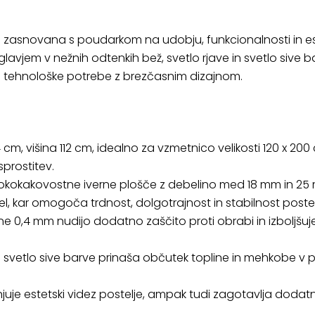
je zasnovana s poudarkom na udobju, funkcionalnosti in es
zglavjem v nežnih odtenkih bež, svetlo rjave in svetlo sive b
e tehnološke potrebe z brezčasnim dizajnom.
cm, višina 112 cm, idealno za vzmetnico velikosti 120 x 200
prostitev.
z visokokakovostne iverne plošče z debelino med 18 mm in 2
el, kar omogoča trdnost, dolgotrajnost in stabilnost postel
e 0,4 mm nudijo dodatno zaščito proti obrabi in izboljšujej
n svetlo sive barve prinaša občutek topline in mehkobe v pr
uje estetski videz postelje, ampak tudi zagotavlja dodatn