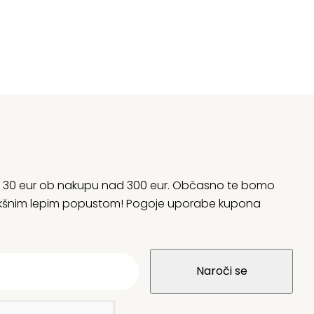
:
je
je:
la:
16,82 €.
bil
74
28,23 €.
78
rani 30 eur ob nakupu nad 300 eur. Občasno te bomo
 kakšnim lepim popustom! Pogoje uporabe kupona