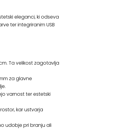
tetski eleganci, ki odseva
arve ter integriranim USB
 cm. Ta velikost zagotavlja
5 mm za glavne
je.
o varnost ter estetski
ostor, kar ustvarja
o udobje pri branju ali