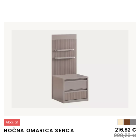
Akcija!
Izvirna
Trenutna
I
T
216,82
€
NOČNA OMARICA SENCA
cena
cena
c
c
228,23
€