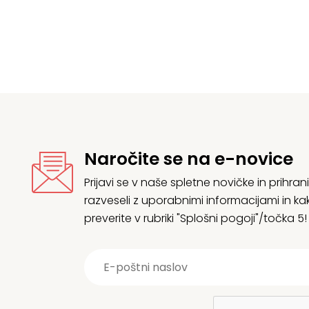
je
e:
je
je
bila:
296,41 €.
bi
2
312,01 €.
2
Naročite se na e-novice
Prijavi se v naše spletne novičke in prih
razveseli z uporabnimi informacijami in
preverite v rubriki "Splošni pogoji"/točka 5!