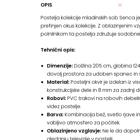
OPIS
Postelja kolekcije mladinskih sob Senca 
prefinjen okus kolekcije. Z oblazinjenim v
polnilnikom ta postelja združuje sodobn
Tehnični opis:
Dimenzije:
Dolžina 205 cm, globina 124 
dovolj prostora za udoben spanec in s
Material:
Posteljni okvir je izdelan i
konstrukcijske dele in 8 mm za zadnji d
Robovi:
PVC trakovi na robovih debelin
videz postelje.
Barva:
Kombinacija bež, svetlo rjave i
vabljivo atmosfero za počitek.
Oblazinjeno vzglavje:
Ne le da dopolnj
gledanju televizije v postelji.