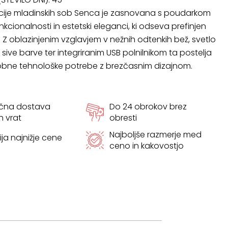
kcije mladinskih sob Senca je zasnovana s poudarkom
kcionalnosti in estetski eleganci, ki odseva prefinjen
. Z oblazinjenim vzglavjem v nežnih odtenkih bež, svetlo
o sive barve ter integriranim USB polnilnikom ta postelja
obne tehnološke potrebe z brezčasnim dizajnom.
ačna dostava
Do 24 obrokov brez
h vrat
obresti
Najboljše razmerje med
ja najnižje cene
ceno in kakovostjo