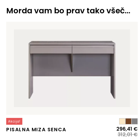
Morda vam bo prav tako všeč…
Akcija!
296,41
€
PISALNA MIZA SENCA
312,01
€