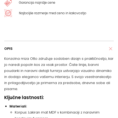
Garancija najnižje cene
Najboljše razmerje med ceno in kakovostjo
OPIS
Konzolna miza Otto združuje sodoben dizajn s praktičnostjo, kar
jo naredi popoln kos za vsak prostor. Čiste linije, barvni
poudarki in naravni detajli furnirja ustvarjajo vizualno dinamiko
in dodajo eleganco vašemu interierju. S svojo vsestranskostjo
in prilagodljivostjo je primerna za predsobe, dnevne sobe ali
pisarne.
Ključne lastnosti:
Materiali
:
Korpus: Lakiran mat MDF v kombinaciji z naravnim