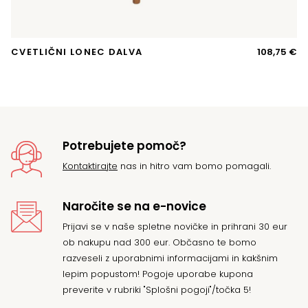
CVETLIČNI LONEC DALVA
108,75
€
S
Potrebujete pomoč?
Kontaktirajte
nas in hitro vam bomo pomagali.
Naročite se na e-novice
Prijavi se v naše spletne novičke in prihrani 30 eur
ob nakupu nad 300 eur. Občasno te bomo
razveseli z uporabnimi informacijami in kakšnim
lepim popustom! Pogoje uporabe kupona
preverite v rubriki "Splošni pogoji"/točka 5!