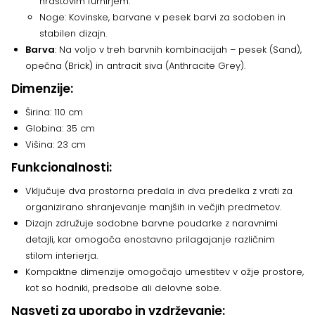
hrastovim furnirjem.
Noge: Kovinske, barvane v pesek barvi za sodoben in
stabilen dizajn.
Barva
: Na voljo v treh barvnih kombinacijah – pesek (Sand),
opečna (Brick) in antracit siva (Anthracite Grey).
Dimenzije:
Širina: 110 cm
Globina: 35 cm
Višina: 23 cm
Funkcionalnosti:
Vključuje dva prostorna predala in dva predelka z vrati za
organizirano shranjevanje manjših in večjih predmetov.
Dizajn združuje sodobne barvne poudarke z naravnimi
detajli, kar omogoča enostavno prilagajanje različnim
stilom interierja.
Kompaktne dimenzije omogočajo umestitev v ožje prostore,
kot so hodniki, predsobe ali delovne sobe.
Nasveti za uporabo in vzdrževanje: