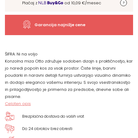
Plačaj z
od
10,09
€
/mesec
količina
Garancija najnižje cene
ŠIFRA:
Ni na voljo
Konzolna miza Otto združuje sodoben dizajn s praktičnostjo, kar
jo naredi popoln kos za vsak prostor. Čiste linije, barvni
poudarki in naravni detajli furnirja ustvarjajo vizualno dinamiko
in dodajo eleganco vašemu interierju. S svojo vsestranskostjo
in prilagodljivostjo je primerna za predsobe, dnevne sobe ali
pisarne.
Celoten opis
Brezplačna dostava do vaših vrat
Do 24 obrokov brez obresti