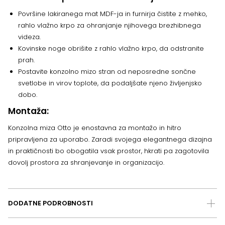
Površine lakiranega mat MDF-ja in furnirja čistite z mehko,
rahlo vlažno krpo za ohranjanje njihovega brezhibnega
videza.
Kovinske noge obrišite z rahlo vlažno krpo, da odstranite
prah.
Postavite konzolno mizo stran od neposredne sončne
svetlobe in virov toplote, da podaljšate njeno življenjsko
dobo.
Montaža:
Konzolna miza Otto je enostavna za montažo in hitro
pripravljena za uporabo. Zaradi svojega elegantnega dizajna
in praktičnosti bo obogatila vsak prostor, hkrati pa zagotovila
dovolj prostora za shranjevanje in organizacijo.
DODATNE PODROBNOSTI