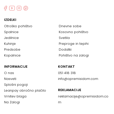
IZDELKI
Otroško pohištvo
Dnevne sobe
Spalnice
Kosovno pohištvo
Jedilnice
Svetila
Kuhinje
Preproge in tepihi
Predsobe
Dodatki
Kopalnice
Pohištvo na zalogi
INFORMACIJE
KONTAKT
O nas
051 418 318
Nasveti
info@opremisidom.com
Splošni pogoji
REKLAMACIJE
Leanpay obročno plačilo
Vrnitev blaga
reklamacije@
opremisidom.co
Na Zalogi
m