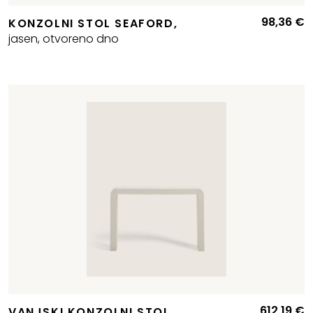
98,36
€
KONZOLNI STOL SEAFORD,
Izvorna
Trenutna
jasen, otvoreno dno
cijena
cijena
bila
e:
e:
225,41 €.
290,78 €.
612,19
€
VANJSKI KONZOLNI STOL