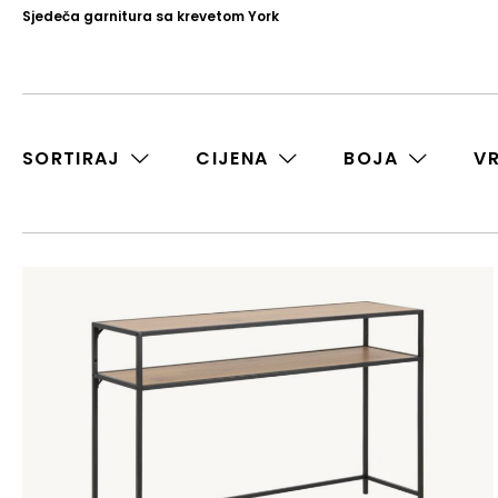
Sjedeča garnitura sa krevetom York
SORTIRAJ
CIJENA
BOJA
V