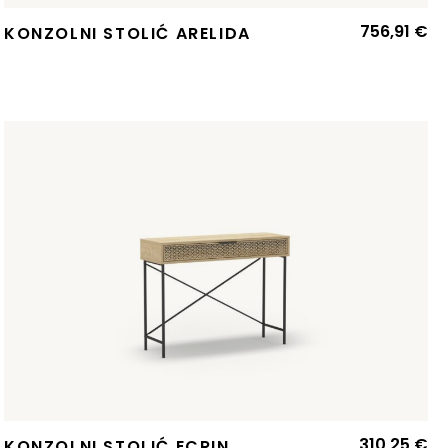
756,91
€
KONZOLNI STOLIĆ ARELIDA
310,25
€
KONZOLNI STOLIĆ ECRIN