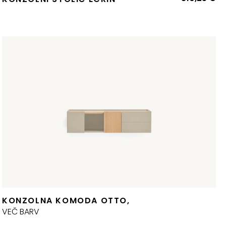
KONZOLNA KOMODA OTTO,
zvorna
renutna
VEČ BARV
ijena
ijena