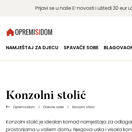
Prijavi se u naše E-novosti i uštedi 30 eu
NAMJEŠTAJ ZA DJECU
SPAVAĆE SOBE
BLAGOVAON
Konzolni stolić
Opremisidom
|
Dnevne sobe
|
Konzolni stolić
Konzolni stolić je idealan komad namještaja za odlagan
prostorijama u vašem domu. Njegova uska i visoka kon