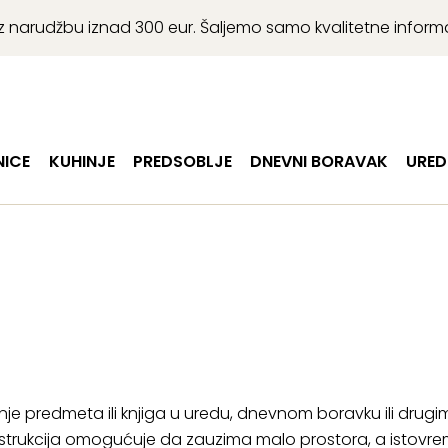
r uz narudžbu iznad 300 eur. Šaljemo samo kvalitetne infor
ICE
KUHINJE
PREDSOBLJE
DNEVNI BORAVAK
URED
je predmeta ili knjiga u uredu, dnevnom boravku ili drugi
strukcija omogućuje da zauzima malo prostora, a istovre