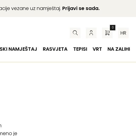
macije vezane uz namještaj.
Prijavi se sada.
0
HR
SKI NAMJEŠTAJ
RASVJETA
TEPISI
VRT
NA ZALIHI
m
meno je