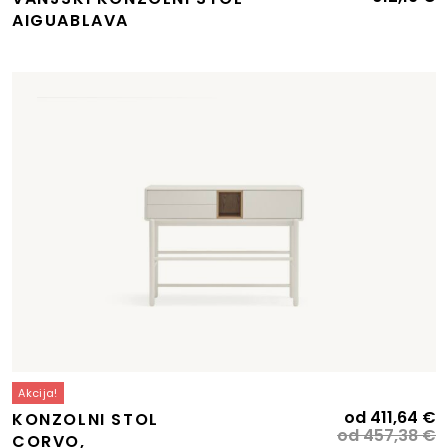
AIGUABLAVA
Akcija!
I
T
od
411,64
€
KONZOLNI STOL
c
c
od
457,38
€
CORVO,