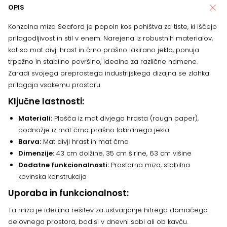
OPIS
Konzolna miza Seaford je popoln kos pohištva za tiste, ki iščejo
prilagodljivost in stil v enem. Narejena iz robustnih materialov,
kot so mat divji hrast in črno prašno lakirano jeklo, ponuja
trpežno in stabilno površino, idealno za različne namene.
Zaradi svojega preprostega industrijskega dizajna se zlahka
prilagaja vsakemu prostoru.
Ključne lastnosti:
Materiali:
Plošča iz mat divjega hrasta (rough paper),
podnožje iz mat črno prašno lakiranega jekla
Barva:
Mat divji hrast in mat črna
Dimenzije:
43 cm dolžine, 35 cm širine, 63 cm višine
Dodatne funkcionalnosti:
Prostorna miza, stabilna
kovinska konstrukcija
Uporaba in funkcionalnost:
Ta miza je idealna rešitev za ustvarjanje hitrega domačega
delovnega prostora, bodisi v dnevni sobi ali ob kavču.