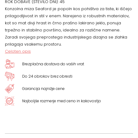
ROK DOBAVE (ŠTEVILO DNI):
45
Konzolna miza Seaford je popoln kos pohištva za tiste, ki iščejo
prilagodljivost in stil v enem. Narejena iz robustnih materialov,
kot so mat divji hrast in črno prašno lakirano jeklo, ponuja
trpežno in stabilno površino, idealno za različne namene.
Zaradi svojega preprostega industrijskega dizajna se zlahka
prilagaja vsakemu prostoru.
Celoten opis
Brezplačna dostava do vaših vrat
Do 24 obrokov brez obresti
Garancija najnižje cene
Najboljše razmerje med ceno in kakovostjo