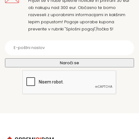
Prijavi se v naše spletne novičke in prihrani 30 eur
ob nakupu nad 300 eur. Občasno te bomo
razveseli z uporabnimi informacijami in kakšnim
lepim popustom! Pogoje uporabe kupona
preverite v rubriki "Splošni pogoji"/točka 5!