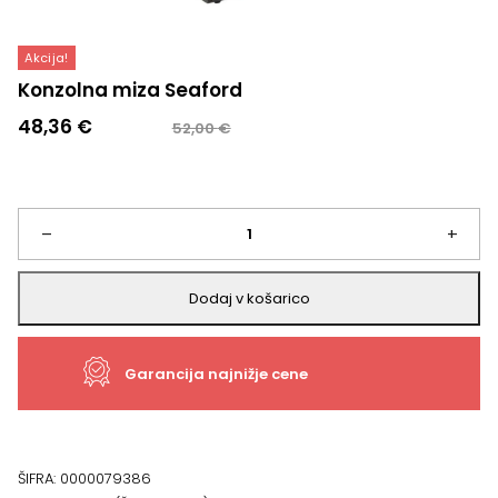
Akcija!
Konzolna miza Seaford
Izvirna
Trenutna
48,36
€
52,00
€
cena
cena
je
je:
bila:
48,36 €.
52,00 €.
Konzolna
–
+
miza
Dodaj v košarico
Seaford
Garancija najnižje cene
količina
ŠIFRA:
0000079386