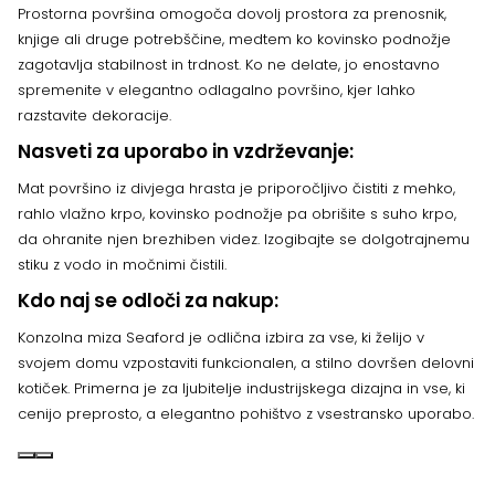
Prostorna površina omogoča dovolj prostora za prenosnik,
knjige ali druge potrebščine, medtem ko kovinsko podnožje
zagotavlja stabilnost in trdnost. Ko ne delate, jo enostavno
spremenite v elegantno odlagalno površino, kjer lahko
razstavite dekoracije.
Nasveti za uporabo in vzdrževanje:
Mat površino iz divjega hrasta je priporočljivo čistiti z mehko,
rahlo vlažno krpo, kovinsko podnožje pa obrišite s suho krpo,
da ohranite njen brezhiben videz. Izogibajte se dolgotrajnemu
stiku z vodo in močnimi čistili.
Kdo naj se odloči za nakup:
Konzolna miza Seaford je odlična izbira za vse, ki želijo v
svojem domu vzpostaviti funkcionalen, a stilno dovršen delovni
kotiček. Primerna je za ljubitelje industrijskega dizajna in vse, ki
cenijo preprosto, a elegantno pohištvo z vsestransko uporabo.