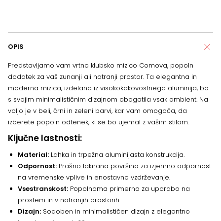
OPIS
Predstavljamo vam vrtno klubsko mizico Comova, popoln
dodatek za vaš zunanji ali notranji prostor. Ta elegantna in
moderna mizica, izdelana iz visokokakovostnega aluminija, bo
s svojim minimalističnim dizajnom obogatila vsak ambient. Na
voljo je v beli, črni in zeleni barvi, kar vam omogoča, da
izberete popoln odtenek, ki se bo ujemal z vašim stilom.
Ključne lastnosti:
Material:
Lahka in trpežna aluminijasta konstrukcija.
Odpornost:
Prašno lakirana površina za izjemno odpornost
na vremenske vplive in enostavno vzdrževanje.
Vsestranskost:
Popolnoma primerna za uporabo na
prostem in v notranjih prostorih.
Dizajn:
Sodoben in minimalističen dizajn z elegantno