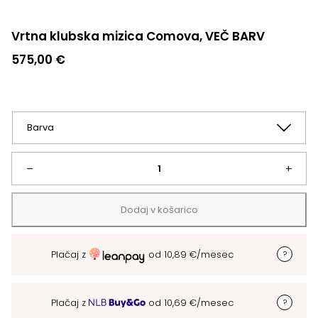
Vrtna klubska mizica Comova, VEČ BARV
575,00
€
Vrtna
–
+
klubska
Dodaj v košarico
mizica
Plačaj z
od
10,89
€
/mesec
Comova,
VEČ
Plačaj z
od
10,69
€
/mesec