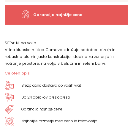
BARV
količina
Garancija najnižje cene
ŠIFRA:
Ni na voljo
Vrtna klubska mizica Comova združuje sodoben dizajn in
robustno aluminijasto konstrukcijo. Idealna za zunanje in
notranje prostore, na voljo v beli, črni in zeleni barvi.
Celoten opis
Brezplačna dostava do vaših vrat
Do 24 obrokov brez obresti
Garancija najnižje cene
Najboljše razmerje med ceno in kakovostjo