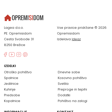
Lagea d.o.o.
Vse pravice pridržane © 2026
PE: Opremisidom
Opremisidom
Cesta Svobode 31
Izdelava
Ideaz
8250 Brežice
IZDELKI
Otroško pohištvo
Dnevne sobe
Spalnice
Kosovno pohištvo
Jedilnice
Svetila
Kuhinje
Preproge in tepihi
Predsobe
Dodatki
Kopalnice
Pohištvo na zalogi
INFORMACIJE
KONTAKT