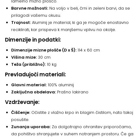
lamelno mizno ploščo.
Barvne možnosti:
Na voljo v beli, črni in zeleni barvi, da se
prilagodi vašemu okusu.
Trajnost:
Aluminij je material, ki ga je mogoče enostavno
reciklirati, kar prispeva k manjšemu vplivu na okolje.
Dimenzije in podatki:
Dimenzije mizne plošče (D x Š):
114 x 60 cm
Višina mize:
30 cm
Teža (približno):
10 kg
Prevladujoči materiali:
Glavni material:
100% aluminij
Zaključna obdelava:
Prašno lakirano
Vzdrževanje:
Čiščenje:
Očistite z vlažno krpo in blagim čistilom, nato takoj
posušite.
Zunanja uporaba:
Za dolgotrajno ohranitev priporočamo,
da pohištvo shranjujete v suhem notranjem prostoru. Če ga