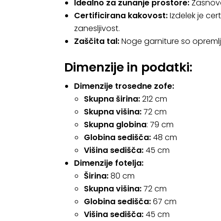
Idealno za zunanje prostore:
Zasnova
Certificirana kakovost:
Izdelek je cer
zanesljivost.
Zaščita tal:
Noge garniture so opremlj
Dimenzije in podatki:
Dimenzije trosedne zofe:
Skupna širina:
212 cm
Skupna višina:
72 cm
Skupna globina
: 79 cm
Globina sedišča:
48 cm
Višina sedišča:
45 cm
Dimenzije fotelja:
Širina:
80 cm
Skupna višina:
72 cm
Globina sedišča:
67 cm
Višina sedišča:
45 cm