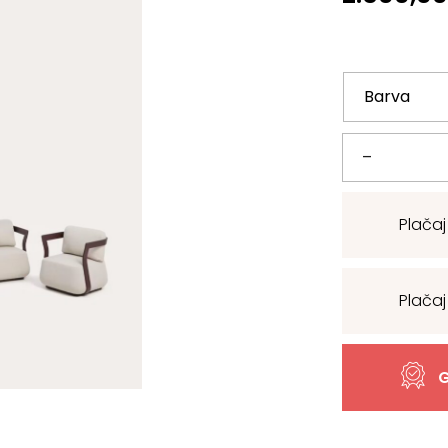
Vrtna
–
garnitura
Plačaj
Tamaris
-
Plačaj
VEČ
BARV
G
količina