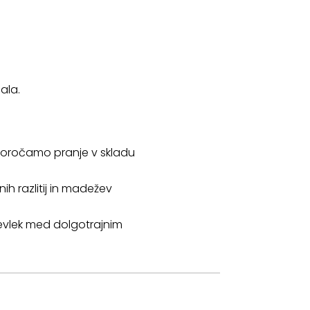
ala.
iporočamo pranje v skladu
h razlitij in madežev
evlek med dolgotrajnim