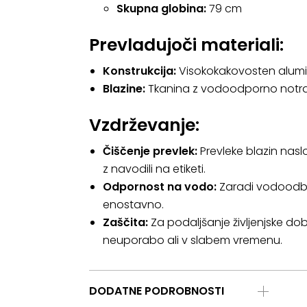
Skupna globina:
79 cm
Prevladujoči materiali:
Konstrukcija:
Visokokakovosten aluminij 
Blazine:
Tkanina z vodoodporno notran
Vzdrževanje:
Čiščenje prevlek:
Prevleke blazin nas
z navodili na etiketi.
Odpornost na vodo:
Zaradi vodoodbojn
enostavno.
Zaščita:
Za podaljšanje življenjske d
neuporabo ali v slabem vremenu.
DODATNE PODROBNOSTI