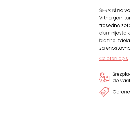
ŠIFRA:
Ni na vo
Vrtna garnitur
trosedno zofo 
aluminijasto k
blazine izdel
za enostavno
Celoten opis
Brezpl
do vaši
Garanci