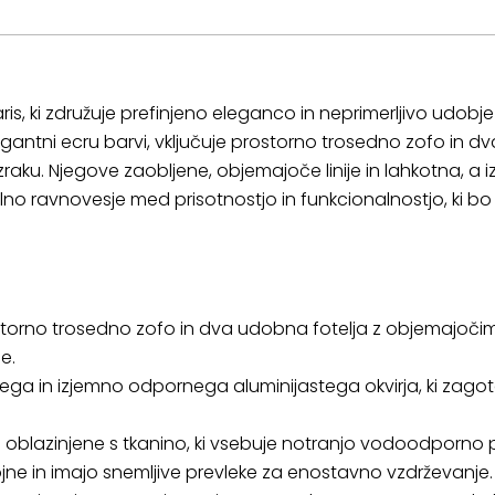
s, ki združuje prefinjeno eleganco in neprimerljivo udobj
legantni ecru barvi, vključuje prostorno trosedno zofo in dv
zraku. Njegove zaobljene, objemajoče linije in lahkotna, a
lno ravnovesje med prisotnostjo in funkcionalnostjo, ki bo
torno trosedno zofo in dva udobna fotelja z objemajočimi, z
e.
kega in izjemno odpornega aluminijastega okvirja, ki zago
oblazinjene s tkanino, ki vsebuje notranjo vodoodporno p
ne in imajo snemljive prevleke za enostavno vzdrževanje.