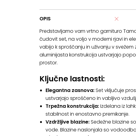
OPIS
Predstavljamo vam vrtno garnituro Tamari
čudovit set, na voljo v moderni rjavi in e
vabijo k sproščanju in uživanju v svežem 
aluminijasta konstrukcija ustvarjajo popo
prostor.
Ključne lastnosti:
Elegantna zasnova:
Set vključuje pros
ustvarjajo sproščeno in vabljivo vzdušj
Trpežna konstrukcija:
Izdelana iz lah
stabilnost in enostavno premikanje.
Vzdržljive blazine:
Sedežne blazine so 
vode. Blazine naslonjala so vodoodboj