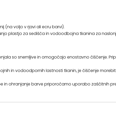
(na voljo v rjavi ali ecru barvi).
jo plastjo za sedišča in vodoodbojna tkanina za naslonj
lonjala so snemljive in omogočajo enostavno čiščenje. Pr
ih in vodoodpornih lastnosti tkanin, je čiščenje morebitni
obe in ohranjanje barve priporočamo uporabo zaščitnih pr