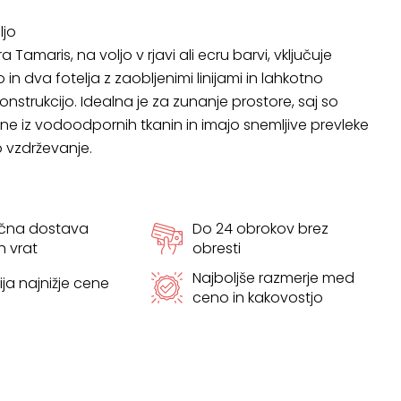
ljo
a Tamaris, na voljo v rjavi ali ecru barvi, vključuje
in dva fotelja z zaobljenimi linijami in lahkotno
onstrukcijo. Idealna je za zunanje prostore, saj so
ane iz vodoodpornih tkanin in imajo snemljive prevleke
 vzdrževanje.
ačna dostava
Do 24 obrokov brez
h vrat
obresti
Najboljše razmerje med
ja najnižje cene
ceno in kakovostjo