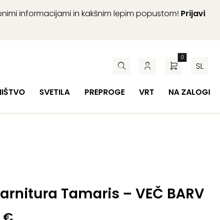
abnimi informacijami in kakšnim lepim popustom!
Prijavi
0
SL
HIŠTVO
SVETILA
PREPROGE
VRT
NA ZALOGI
garnitura Tamaris – VEČ BARV
0
€