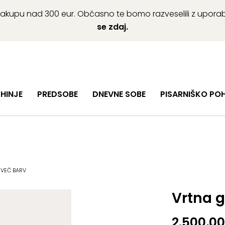
ob nakupu nad 300 eur. Občasno te bomo razveselili z upor
se zdaj.
HINJE
PREDSOBE
DNEVNE SOBE
PISARNIŠKO PO
– VEČ BARV
Vrtna 
2.500,0