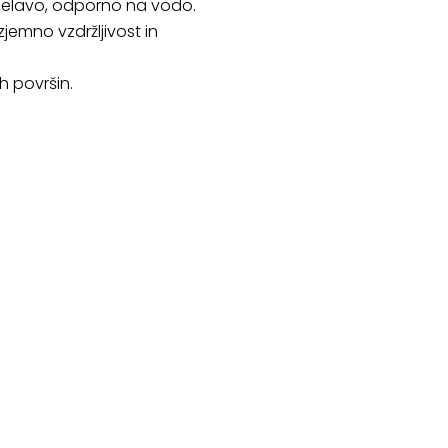
delavo, odporno na vodo.
zjemno vzdržljivost in
h površin.