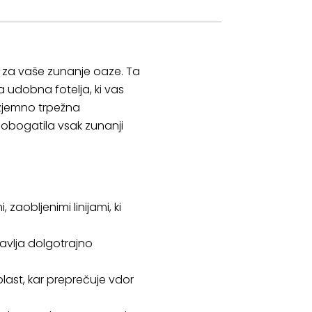
e za vaše zunanje oaze. Ta
a udobna fotelja, ki vas
 izjemno trpežna
 obogatila vsak zunanji
aobljenimi linijami, ki
tavlja dolgotrajno
last, kar preprečuje vdor