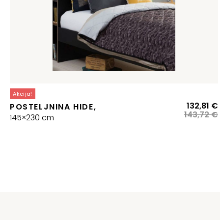
Akcija!
132,81
€
POSTELJNINA HIDE,
143,72
€
145×230 cm
j