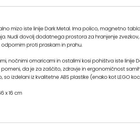
o mizo iste linije Dark Metal. Ima polico, magnetno tablo i
usnja. Nudi dovolj dodatnega prostora za hranjenje zvezkov, p
 odpornim proti praskam in prahu.
i, nočnimi omaricami in ostalimi kosi pohištva iste linije 
r pomeni, da je za zaščito, zdravje in ergonomičnost sami
jo, so izdelani iz kvalitetne ABS plastike (enako kot LEGO koc
 66 x 16 cm