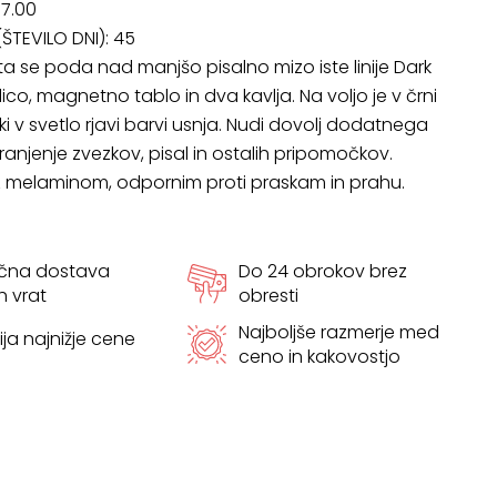
07.00
ŠTEVILO DNI):
45
ta se poda nad manjšo pisalno mizo iste linije Dark
ico, magnetno tablo in dva kavlja. Na voljo je v črni
i v svetlo rjavi barvi usnja. Nudi dovolj dodatnega
ranjenje zvezkov, pisal in ostalih pripomočkov.
z melaminom, odpornim proti praskam in prahu.
ačna dostava
Do 24 obrokov brez
h vrat
obresti
Najboljše razmerje med
ja najnižje cene
ceno in kakovostjo