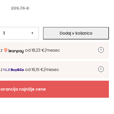
a
209,76
€
.
+
Dodaj v košarico
.
 z
od
18,23
€
/mesec
 z
od
16,15
€
/mesec
arancija najnižje cene