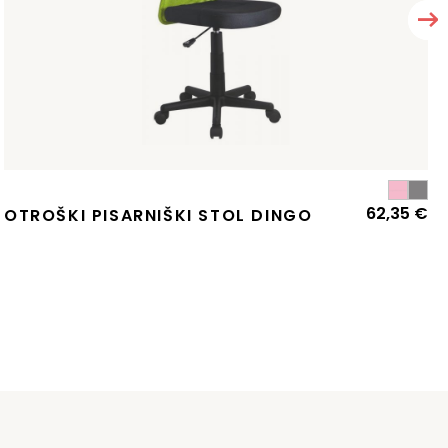
62,35
€
zvirna
renutna
OTROŠKI PISARNIŠKI STOL DINGO
ena
ena
:
la:
04,08 €.
12,64 €.