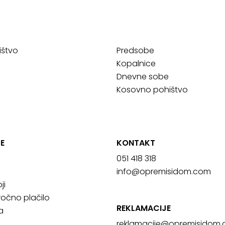
ištvo
Predsobe
Kopalnice
Dnevne sobe
Kosovno pohištvo
E
KONTAKT
051 418 318
info@opremisidom.com
ji
očno plačilo
REKLAMACIJE
a
reklamacije@
opremisidom