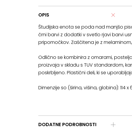
OPIS
Študijska enota se poda nad manjšo pisaln
črni barvi z dodatki v svetlo rjavi barvi 
pripomočkov. Zaščitena je z melaminom,
Odlično se kombinira z omarami, posteljam
proizvaja v skladu s TUV standardom, ka
poskrbljeno. Plastični deli, ki se uporablja
Dimenzije so (širina, višina, globina): 114 x
DODATNE PODROBNOSTI