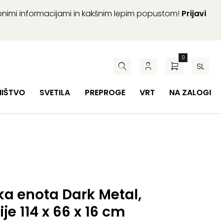
abnimi informacijami in kakšnim lepim popustom!
Prijavi
0
SL
HIŠTVO
SVETILA
PREPROGE
VRT
NA ZALOGI
ka enota Dark Metal,
je 114 x 66 x 16 cm