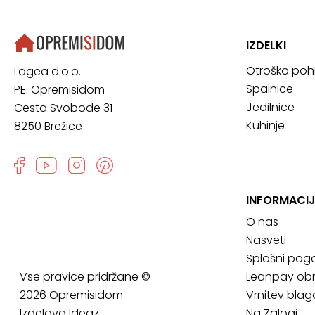
IZDELKI
Otroško poh
Lagea d.o.o.
Spalnice
PE: Opremisidom
Jedilnice
Cesta Svobode 31
Kuhinje
8250 Brežice
INFORMACIJ
O nas
Nasveti
Splošni pogo
Vse pravice pridržane ©
Leanpay obr
2026 Opremisidom
Vrnitev blag
Izdelava
Ideaz
Na Zalogi