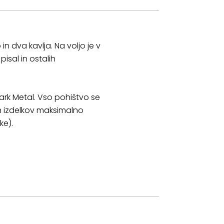
n dva kavlja. Na voljo je v
isal in ostalih
Dark Metal. Vso pohištvo se
h izdelkov maksimalno
ke).