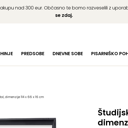
ob nakupu nad 300 eur. Občasno te bomo razveselili z upor
se zdaj.
HINJE
PREDSOBE
DNEVNE SOBE
PISARNIŠKO PO
al, dimenzije 114 x 66 x 16 cm
Študijs
dimenzi