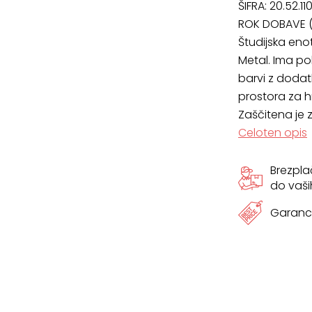
ŠIFRA:
20.52.11
x
ROK DOBAVE (
Študijska eno
16
Metal. Ima pol
cm
barvi z dodatk
prostora za h
količina
Zaščitena je 
Celoten opis
Brezpl
do vaši
Garanci