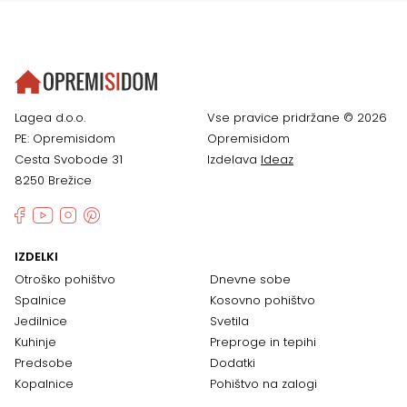
Lagea d.o.o.
Vse pravice pridržane © 2026
PE: Opremisidom
Opremisidom
Cesta Svobode 31
Izdelava
Ideaz
8250 Brežice
IZDELKI
Otroško pohištvo
Dnevne sobe
Spalnice
Kosovno pohištvo
Jedilnice
Svetila
Kuhinje
Preproge in tepihi
Predsobe
Dodatki
Kopalnice
Pohištvo na zalogi