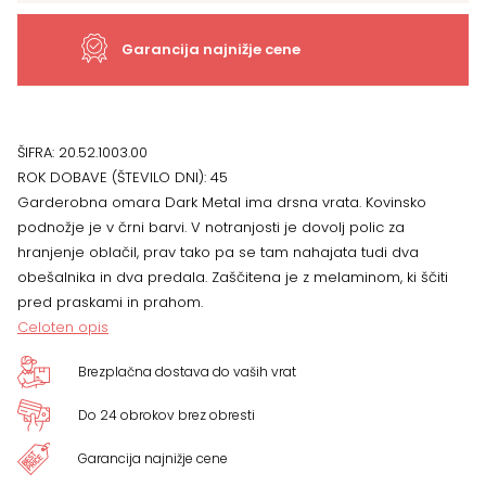
x
Garancija najnižje cene
211
x
ŠIFRA:
20.52.1003.00
ROK DOBAVE (ŠTEVILO DNI):
45
58
Garderobna omara Dark Metal ima drsna vrata. Kovinsko
podnožje je v črni barvi. V notranjosti je dovolj polic za
cm
hranjenje oblačil, prav tako pa se tam nahajata tudi dva
obešalnika in dva predala. Zaščitena je z melaminom, ki ščiti
količina
pred praskami in prahom.
Celoten opis
Brezplačna dostava do vaših vrat
Do 24 obrokov brez obresti
Garancija najnižje cene