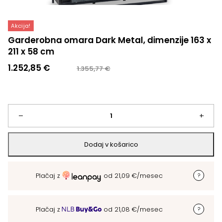
Akcija!
Garderobna omara Dark Metal, dimenzije 163 x
211 x 58 cm
Izvirna
Trenutna
1.252,85
€
1.355,77
€
cena
cena
je
je:
bila:
1.252,85 €.
1.355,77 €.
Garderobna
–
+
omara
Dodaj v košarico
Dark
Plačaj z
od
21,09
€
/mesec
Metal,
dimenzije
Plačaj z
od
21,08
€
/mesec
163