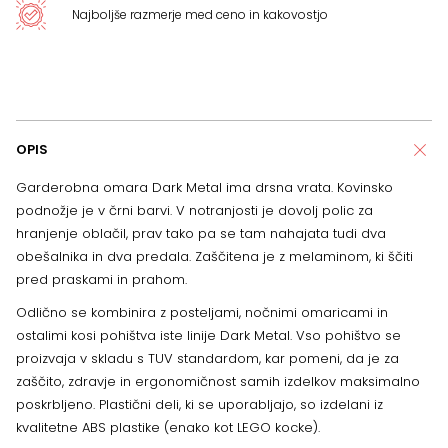
Najboljše razmerje med ceno in kakovostjo
OPIS
Garderobna omara Dark Metal ima drsna vrata. Kovinsko
podnožje je v črni barvi. V notranjosti je dovolj polic za
hranjenje oblačil, prav tako pa se tam nahajata tudi dva
obešalnika in dva predala. Zaščitena je z melaminom, ki ščiti
pred praskami in prahom.
Odlično se kombinira z posteljami, nočnimi omaricami in
ostalimi kosi pohištva iste linije Dark Metal. Vso pohištvo se
proizvaja v skladu s TUV standardom, kar pomeni, da je za
zaščito, zdravje in ergonomičnost samih izdelkov maksimalno
poskrbljeno. Plastični deli, ki se uporabljajo, so izdelani iz
kvalitetne ABS plastike (enako kot LEGO kocke).