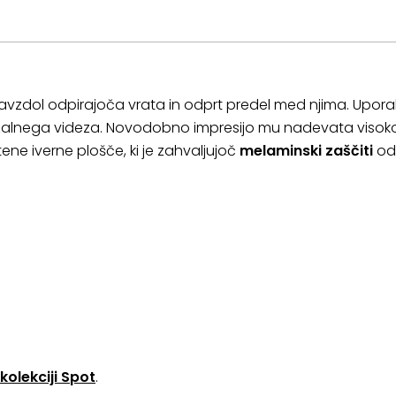
navzdol odpirajoča vrata in odprt predel med njima. Upora
rzalnega videza. Novodobno impresijo mu nadevata visok
ene iverne plošče, ki je zahvaljujoč
melaminski zaščiti
od
kolekciji Spot
.