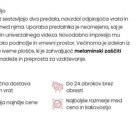
ljo
t sestavljajo dva predala, navzdol odpirajoča vrata in
med njima. Uporaba predalnika je neomejena, saj je
in univerzalnega videza. Novodobno impresijo mu
ko podnožje in vmesni prostor. Večinoma je izdelan iz
iverne plošče, ki je zahvaljujoč
melaminski zaščiti
adeže in preprosta za vzdrževanje.
ačna dostava
Do 24 obrokov brez
h vrat
obresti
Najboljše razmerje med
ja najnižje cene
ceno in kakovostjo