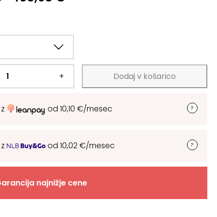
€
€
+
Dodaj v košarico
 z
od
10,10
€
/mesec
 z
od
10,02
€
/mesec
arancija najnižje cene