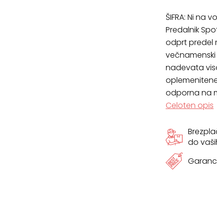
ŠIFRA:
Ni na vo
Predalnik Spo
odprt predel 
večnamenski 
nadevata viso
oplemenitene 
odporna na m
Celoten opis
Brezpl
do vaši
Garanci