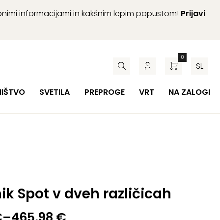
abnimi informacijami in kakšnim lepim popustom!
Prijavi
0
SL
HIŠTVO
SVETILA
PREPROGE
VRT
NA ZALOGI
ik Spot v dveh različicah
€
–
465,98
€