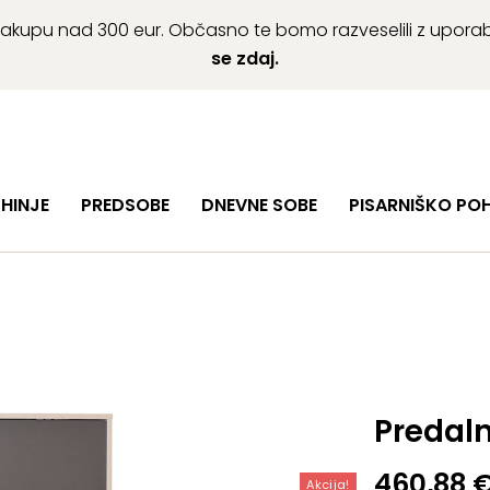
ob nakupu nad 300 eur. Občasno te bomo razveselili z upor
se zdaj.
HINJE
PREDSOBE
DNEVNE SOBE
PISARNIŠKO PO
Predaln
Cenovni
460,88
Akcija!