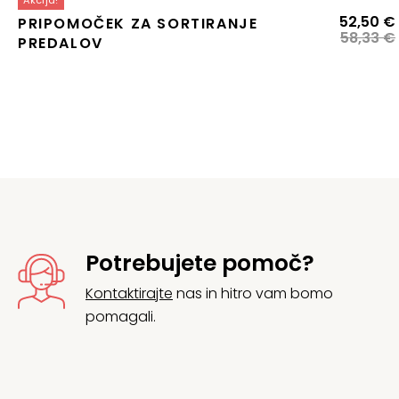
Akcija!
52,50
€
PRIPOMOČEK ZA SORTIRANJE
58,33
€
PREDALOV
j
Potrebujete pomoč?
Kontaktirajte
nas in hitro vam bomo
pomagali.