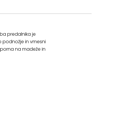
ba predalnika je
o podnožje in vmesni
porna na madeže in