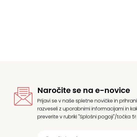
Izvirna
Trenutna
cena
cena
je
e:
bila:
52,50 €.
58,33 €.
Naročite se na e-novice
Prijavi se v naše spletne novičke in prih
razveseli z uporabnimi informacijami in
preverite v rubriki "Splošni pogoji"/točka 5!