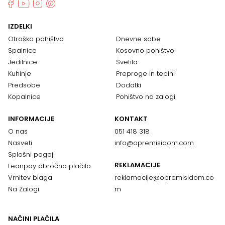
IZDELKI
Otroško pohištvo
Dnevne sobe
Spalnice
Kosovno pohištvo
Jedilnice
Svetila
Kuhinje
Preproge in tepihi
Predsobe
Dodatki
Kopalnice
Pohištvo na zalogi
INFORMACIJE
KONTAKT
O nas
051 418 318
Nasveti
info@opremisidom.com
Splošni pogoji
REKLAMACIJE
Leanpay obročno plačilo
Vrnitev blaga
reklamacije@
opremisidom.co
Na Zalogi
m
NAČINI PLAČILA