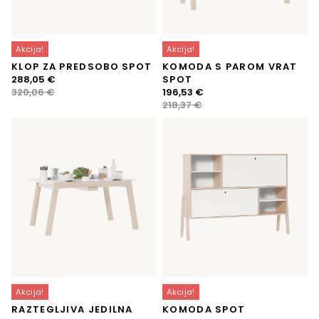
Akcija!
Akcija!
KLOP ZA PREDSOBO SPOT
KOMODA S PAROM VRAT
Izvirna
Trenutna
288,05
€
SPOT
cena
cena
Izvirna
Trenutna
320,06
€
196,53
€
je
je:
cena
cena
218,37
€
bila:
288,05 €.
je
je:
320,06 €.
bila:
196,53 €.
218,37 €.
Akcija!
Akcija!
RAZTEGLJIVA JEDILNA
KOMODA SPOT