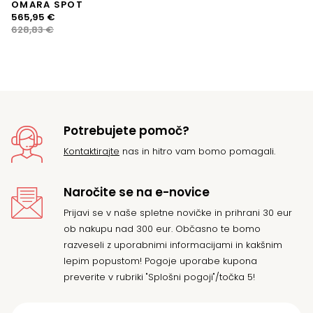
OMARA SPOT
Izvirna
Trenutna
565,95
€
cena
cena
628,83
€
je
je:
bila:
565,95 €.
628,83 €.
Potrebujete pomoč?
Kontaktirajte
nas in hitro vam bomo pomagali.
Naročite se na e-novice
Prijavi se v naše spletne novičke in prihrani 30 eur
ob nakupu nad 300 eur. Občasno te bomo
razveseli z uporabnimi informacijami in kakšnim
lepim popustom! Pogoje uporabe kupona
preverite v rubriki "Splošni pogoji"/točka 5!