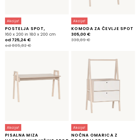
Akcija!
Akcija!
POSTELJA SPOT,
KOMODA ZA ČEVLJE SPOT
Izvirna
Trenutna
160 x 200 in 180 x 200 cm
305,00
€
Izvirna
Trenutna
cena
cena
od
725,24
€
338,89
€
cena
cena
je
je:
od
805,82
€
je
je:
bila:
305,00 €.
bila:
725,24 €.
338,89 €.
805,82 €.
Akcija!
Akcija!
PISALNA MIZA
NOČNA OMARICA Z