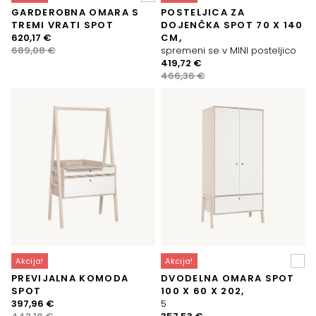
GARDEROBNA OMARA S
POSTELJICA ZA
TREMI VRATI SPOT
DOJENČKA SPOT 70 X 140
Izvirna
Trenutna
620,17
€
CM,
cena
cena
689,08
€
spremeni se v MINI posteljico
je
je:
Izvirna
Trenutna
419,72
€
bila:
620,17 €.
cena
cena
466,36
€
689,08 €.
je
je:
bila:
419,72 €.
466,36 €.
Akcija!
Akcija!
PREVIJALNA KOMODA
DVODELNA OMARA SPOT
SPOT
100 X 60 X 202,
Izvirna
Trenutna
397,96
€
5
cena
cena
Izvirna
Trenutna