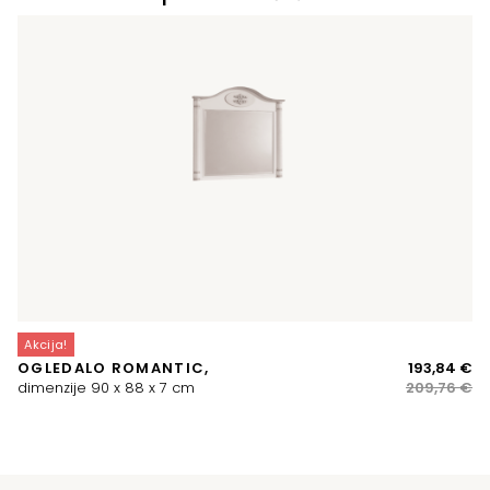
Akcija!
Iz
Tr
OGLEDALO ROMANTIC,
193,84
€
ce
ce
dimenzije 90 x 88 x 7 cm
209,76
€
je
je:
bil
19
20