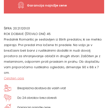
x
Garancija najnižje cene
49
cm
ŠIFRA:
20.21.1201.01
ROK DOBAVE (ŠTEVILO DNI):
45
količina
Predalnik Romantic je sestavljen iz štirih predalov, ki se mehko
zapirajo. Prvi predal ima ločene tri predele. Na voljo je v
brezčasni beli barvi z rustikalnimi dodatki in nudi dovolj
prostora za shranjevanje oblačil in drugih stvari. Zaščiten je z
melaminom, odpornim proti praskam in prahu. Ob doplačilu
vam priporočamo rustikalno ogledalo, dimenzije 90 x 88 x 7
cm.
Celoten opis
Brezplačna dostava do vaših vrat
Do 24 obrokov brez obresti
Garancija najnižje cene