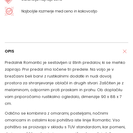
Najboljše razmerje med ceno in kakovostjo
OPIS
Predalnik Romantic je sestavljen iz štirih predalov, ki se mehko
zapirajo. Prvi predal ima ločene tri predele. Na voljo je v
brezčasni beli barvi z rustikalnimi dodatki in nudi dovolj
prostora za shranjevanje oblačil in drugih stvari. Zaščiten je z
melaminom, odpornim proti praskam in prahu. Ob doplačilu
vam priporočamo rustikalno ogledalo, dimenzije 90 x 88 x 7
cm.
Odlično se kombinira z omarami, posteljami, nočnimi
omaricami in ostalimi kosi pohištva iste linije Romantic. Vso
pohištvo se proizvaja v skladu s TUV standardom, kar pomeni,