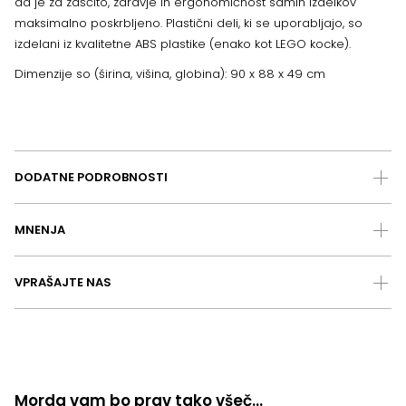
da je za zaščito, zdravje in ergonomičnost samih izdelkov
maksimalno poskrbljeno. Plastični deli, ki se uporabljajo, so
izdelani iz kvalitetne ABS plastike (enako kot LEGO kocke).
Dimenzije so (širina, višina, globina): 90 x 88 x 49 cm
DODATNE PODROBNOSTI
MNENJA
VPRAŠAJTE NAS
Morda vam bo prav tako všeč…