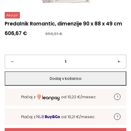
Akcija!
Predalnik Romantic, dimenzije 90 x 88 x 49 cm
Izvirna
Trenutna
606,67
€
656,51
€
cena
cena
je
je:
bila:
606,67 €.
656,51 €.
Predalnik
–
+
Romantic,
Dodaj v košarico
dimenzije
Plačaj z
od
10,22
€
/mesec
90
x
Plačaj z
od
10,21
€
/mesec
88