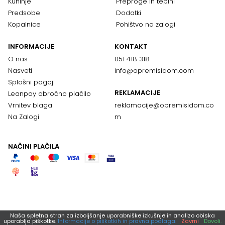
Kuhinje
Preproge in tepihi
Predsobe
Dodatki
Kopalnice
Pohištvo na zalogi
INFORMACIJE
KONTAKT
O nas
051 418 318
Nasveti
info@opremisidom.com
Splošni pogoji
REKLAMACIJE
Leanpay obročno plačilo
Vrnitev blaga
reklamacije@
opremisidom.co
Na Zalogi
m
NAČINI PLAČILA
Naša spletna stran za izboljšanje uporabniške izkušnje in analizo obiska
uporablja piškotke.
Informacije o piškotkih in pravna podlaga.
Zavrni
Dovoli.