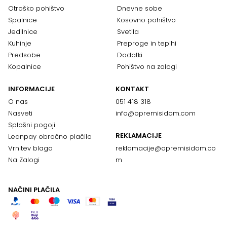
Otroško pohištvo
Dnevne sobe
Spalnice
Kosovno pohištvo
Jedilnice
Svetila
Kuhinje
Preproge in tepihi
Predsobe
Dodatki
Kopalnice
Pohištvo na zalogi
INFORMACIJE
KONTAKT
O nas
051 418 318
Nasveti
info@opremisidom.com
Splošni pogoji
REKLAMACIJE
Leanpay obročno plačilo
Vrnitev blaga
reklamacije@
opremisidom.co
Na Zalogi
m
NAČINI PLAČILA