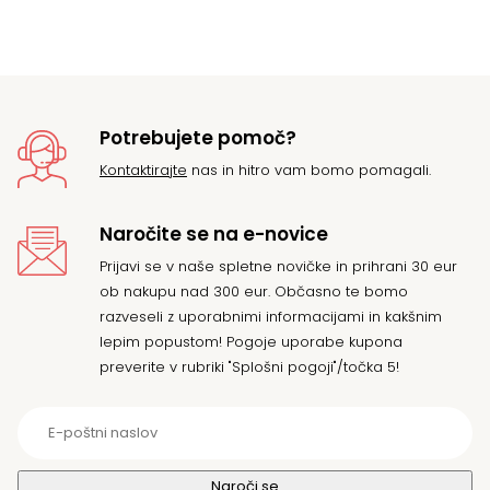
je
je:
bil
86
93
Potrebujete pomoč?
Kontaktirajte
nas in hitro vam bomo pomagali.
Naročite se na e-novice
Prijavi se v naše spletne novičke in prihrani 30 eur
ob nakupu nad 300 eur. Občasno te bomo
razveseli z uporabnimi informacijami in kakšnim
lepim popustom! Pogoje uporabe kupona
preverite v rubriki "Splošni pogoji"/točka 5!