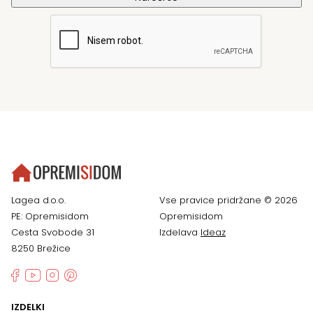
Lagea d.o.o.
Vse pravice pridržane © 2026
PE: Opremisidom
Opremisidom
Cesta Svobode 31
Izdelava
Ideaz
8250 Brežice
IZDELKI