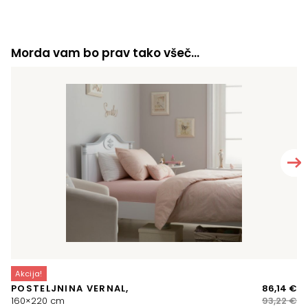
Morda vam bo prav tako všeč…
Akcija!
A
Iz
Tr
POSTELJNINA VERNAL,
86,14
€
P
ce
ce
160×220 cm
93,22
€
DV