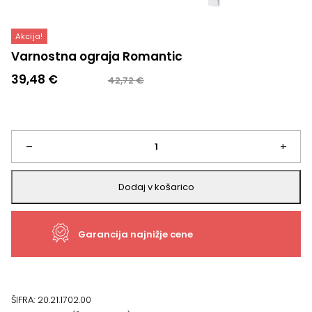
Akcija!
Varnostna ograja Romantic
Izvirna
Trenutna
39,48
€
42,72
€
cena
cena
je
je:
bila:
39,48 €.
42,72 €.
Varnostna
–
+
ograja
Dodaj v košarico
Romantic
Garancija najnižje cene
količina
ŠIFRA:
20.21.1702.00