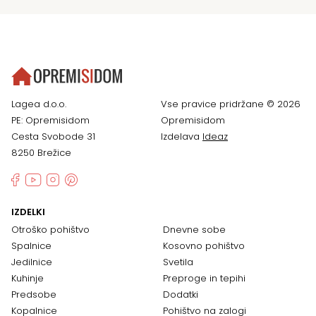
Lagea d.o.o.
Vse pravice pridržane © 2026
PE: Opremisidom
Opremisidom
Cesta Svobode 31
Izdelava
Ideaz
8250 Brežice
IZDELKI
Otroško pohištvo
Dnevne sobe
Spalnice
Kosovno pohištvo
Jedilnice
Svetila
Kuhinje
Preproge in tepihi
Predsobe
Dodatki
Kopalnice
Pohištvo na zalogi