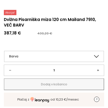
Akcija!
Dvižna Pisarniška miza 120 cm Mailand 7910,
VEČ BARV
Izvirna
Trenutna
387,18
€
430,20
€
cena
cena
je
je:
bila:
387,18 €.
430,20 €.
Dvižna
–
+
Pisarniška
Dodaj v košarico
miza
Plačaj z
od
10,23
€
/mesec
120