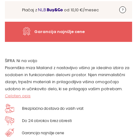
cm
Plačaj z
od
10,10
€
/mesec
Mailand
7910,
Garancija najnižje cene
VEČ
BARV
ŠIFRA:
Ni na voljo
Pisarniška miza Mailand z nastavljivo višino je idealna izbira za
količina
sodoben in funkcionalen delovni prostor. Njen minimalistični
dizajn, trpežni materiali in prilagodljiva višina omogočajo
udobno in učinkovito delo, ki se prilagaja vašim potrebam.
Celoten opis
Brezplačna dostava do vaših vrat
Do 24 obrokov brez obresti
Garancija najnižje cene