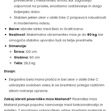
prevlečene z melaminsko smolo, kar zagotavlja
odpornost na praske, enostavno vzdrževanje in dolgo
življenjsko dobo.
Stabilen jeklen okvir v obliki črke C prispeva k robustnosti
in modernemu videzu.
Barve:
Izbirate lahko med Belo in Grafit barvo
Nosilnost:
Maksimalna obremenitev mize je do
80 kg
, kar
omogoča stabilno uporabo tudi za težje predmete.
Dimenzije:
Širina:
120 cm
Globina:
80 cm
Teža:
28,3 kg
Dizajn:
Elegantna bela mizna plošča in bel okvir v obliki črke C
ustvarjata sodoben videz, ki se brezhibno prilega različnim
stilom notranje opreme.
Zakaj izbrati pisarniško mizo Mailand?
Pisarniška miza
Mailand ponuja popolno ravnovesje med funkcionalnostjo in
estetiko. Z enostavno prilagoditvijo višine, trpežnimi materiali in