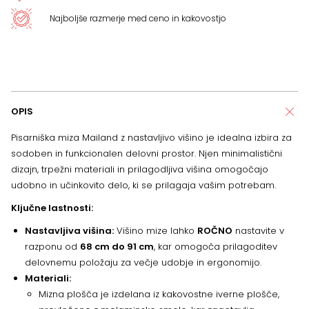
Najboljše razmerje med ceno in kakovostjo
OPIS
Pisarniška miza Mailand z nastavljivo višino je idealna izbira za
sodoben in funkcionalen delovni prostor. Njen minimalistični
dizajn, trpežni materiali in prilagodljiva višina omogočajo
udobno in učinkovito delo, ki se prilagaja vašim potrebam.
Ključne lastnosti:
Nastavljiva višina:
Višino mize lahko
ROČNO
nastavite v
razponu od
68 cm do 91 cm
, kar omogoča prilagoditev
delovnemu položaju za večje udobje in ergonomijo.
Materiali:
Mizna plošča je izdelana iz kakovostne iverne plošče,