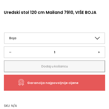
Uredski stol 120 cm Mailand 7910, VIŠE BOJA
Uredski
–
+
stol
Dodaj u košaricu
120
Garancija najpovoljnije cijene
cm
Mailand
7910,
SKU:
N/A