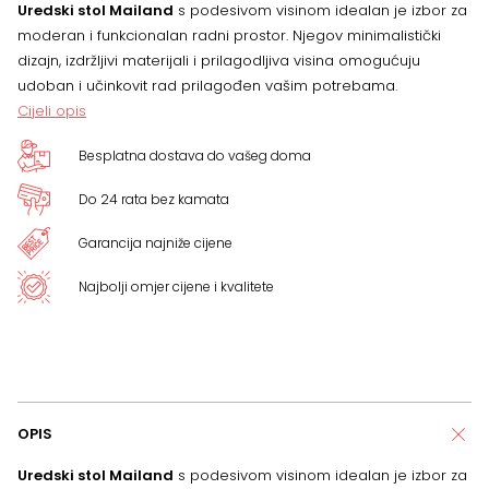
Uredski stol Mailand
s podesivom visinom idealan je izbor za
VIŠE
moderan i funkcionalan radni prostor. Njegov minimalistički
dizajn, izdržljivi materijali i prilagodljiva visina omogućuju
BOJA
udoban i učinkovit rad prilagođen vašim potrebama.
Cijeli opis
količina
Besplatna dostava do vašeg doma
Do 24 rata bez kamata
Garancija najniže cijene
Najbolji omjer cijene i kvalitete
OPIS
Uredski stol Mailand
s podesivom visinom idealan je izbor za