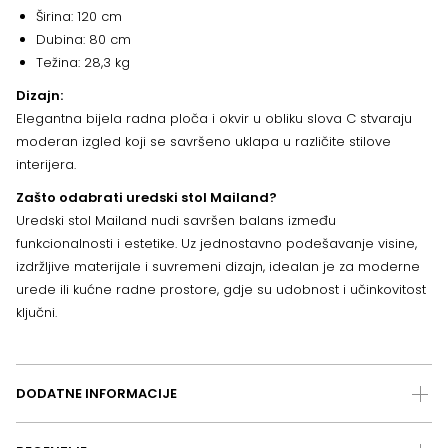
Širina: 120 cm
Dubina: 80 cm
Težina: 28,3 kg
Dizajn:
Elegantna bijela radna ploča i okvir u obliku slova C stvaraju
moderan izgled koji se savršeno uklapa u različite stilove
interijera.
Zašto odabrati uredski stol Mailand?
Uredski stol Mailand nudi savršen balans između
funkcionalnosti i estetike. Uz jednostavno podešavanje visine,
izdržljive materijale i suvremeni dizajn, idealan je za moderne
urede ili kućne radne prostore, gdje su udobnost i učinkovitost
ključni.
DODATNE INFORMACIJE