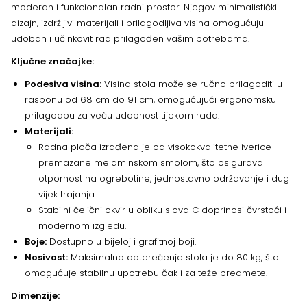
moderan i funkcionalan radni prostor. Njegov minimalistički
dizajn, izdržljivi materijali i prilagodljiva visina omogućuju
udoban i učinkovit rad prilagođen vašim potrebama.
Ključne značajke:
Podesiva visina:
Visina stola može se ručno prilagoditi u
rasponu od 68 cm do 91 cm, omogućujući ergonomsku
prilagodbu za veću udobnost tijekom rada.
Materijali:
Radna ploča izrađena je od visokokvalitetne iverice
premazane melaminskom smolom, što osigurava
otpornost na ogrebotine, jednostavno održavanje i dug
vijek trajanja.
Stabilni čelični okvir u obliku slova C doprinosi čvrstoći i
modernom izgledu.
Boje:
Dostupno u bijeloj i grafitnoj boji.
Nosivost:
Maksimalno opterećenje stola je do 80 kg, što
omogućuje stabilnu upotrebu čak i za teže predmete.
Dimenzije: