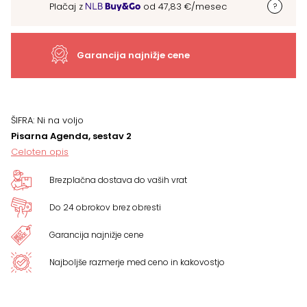
Plačaj z
od
47,83
€
/mesec
2
količina
Garancija najnižje cene
ŠIFRA:
Ni na voljo
Pisarna Agenda, sestav 2
Celoten opis
Brezplačna dostava do vaših vrat
Do 24 obrokov brez obresti
Garancija najnižje cene
Najboljše razmerje med ceno in kakovostjo