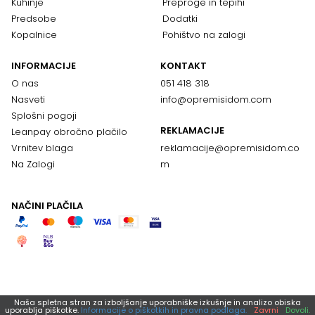
Kuhinje
Preproge in tepihi
Predsobe
Dodatki
Kopalnice
Pohištvo na zalogi
INFORMACIJE
KONTAKT
O nas
051 418 318
Nasveti
info@opremisidom.com
Splošni pogoji
REKLAMACIJE
Leanpay obročno plačilo
Vrnitev blaga
reklamacije@
opremisidom.co
Na Zalogi
m
NAČINI PLAČILA
Naša spletna stran za izboljšanje uporabniške izkušnje in analizo obiska
uporablja piškotke.
Informacije o piškotkih in pravna podlaga.
Zavrni
Dovoli.