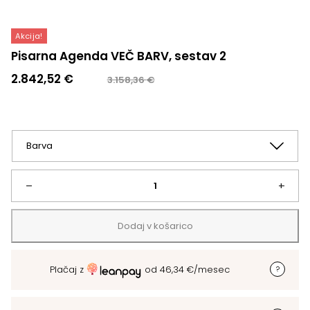
Akcija!
Pisarna Agenda VEČ BARV, sestav 2
Izvirna
Trenutna
2.842,52
€
3.158,36
€
cena
cena
je
je:
bila:
2.842,52 €.
3.158,36 €.
Pisarna
–
+
Agenda
Dodaj v košarico
VEČ
Plačaj z
od
46,34
€
/mesec
BARV,
sestav